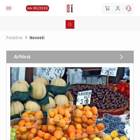
NN 85/2026
Početna
>
Novosti
Arhiva