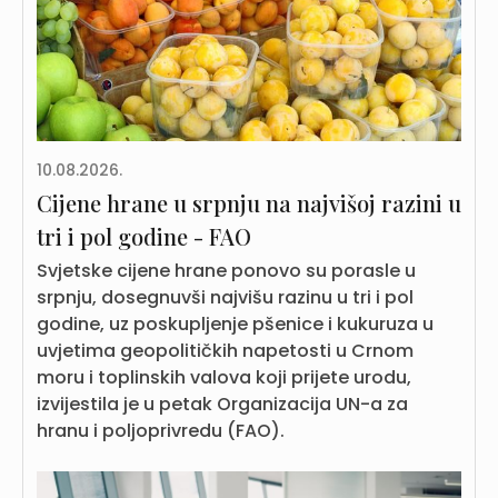
10.08.2026.
Cijene hrane u srpnju na najvišoj razini u
tri i pol godine - FAO
Svjetske cijene hrane ponovo su porasle u
srpnju, dosegnuvši najvišu razinu u tri i pol
godine, uz poskupljenje pšenice i kukuruza u
uvjetima geopolitičkih napetosti u Crnom
moru i toplinskih valova koji prijete urodu,
izvijestila je u petak Organizacija UN-a za
hranu i poljoprivredu (FAO).