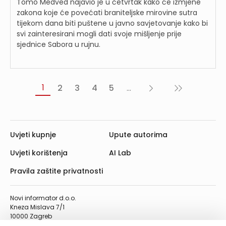
Tomo Medved najavio je u četvrtak kako će izmjene
zakona koje će povećati braniteljske mirovine sutra
tijekom dana biti puštene u javno savjetovanje kako bi
svi zainteresirani mogli dati svoje mišljenje prije
sjednice Sabora u rujnu.
1
2
3
4
5
...
Sljedeća
Posljednja
›
»
Uvjeti kupnje
Upute autorima
Uvjeti korištenja
AI Lab
Pravila zaštite privatnosti
Novi informator d.o.o.
Kneza Mislava 7/1
10000 Zagreb
Telefon: 01/4555-454