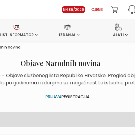
NN 85/2026
CJENIK
LIST INFORMATOR
IZDANJA
ALATI
dnih novina
Objave Narodnih novina
- Objave službenog lista Republike Hrvatske. Pregled ob
la, po godinama i izdanjima uz mogućnost tekstualne pretra
PRIJAVA
REGISTRACIJA