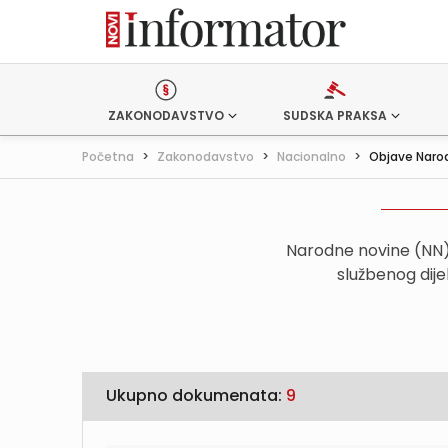
ZAKONODAVSTVO
SUDSKA PRAKSA
Početna
>
Zakonodavstvo
>
Nacionalno
>
Objave Naro
Narodne novine (NN) 
službenog dije
Ukupno dokumenata:
9