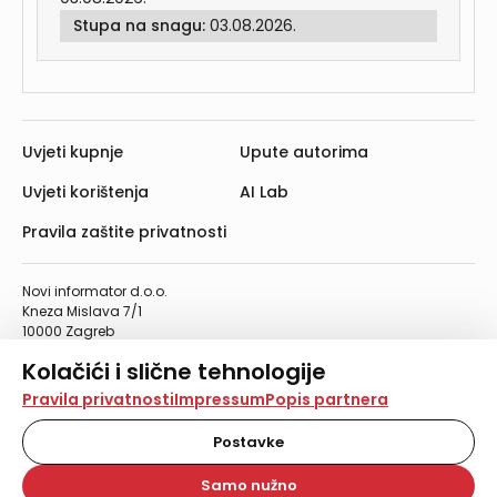
Stupa na snagu:
03.08.2026.
Uvjeti kupnje
Upute autorima
Uvjeti korištenja
AI Lab
Pravila zaštite privatnosti
Novi informator d.o.o.
Kneza Mislava 7/1
10000 Zagreb
Telefon: 01/4555-454
Kolačići i slične tehnologije
Telefaks: 01/4612-553
info@informator.hr
Na našoj web stranici koristimo kolačiće i slične
Pravila privatnosti
Impressum
Popis partnera
tehnologije za pohranu, čitanje i obradu informacija na
vašem uređaju. Time poboljšavamo korisničko iskustvo,
Postavke
PRATITE NAS:
analiziramo promet na stranici te prikazujemo sadržaje i
oglase koji vas zanimaju. Korisnički profili mogu se kreirati
Samo nužno