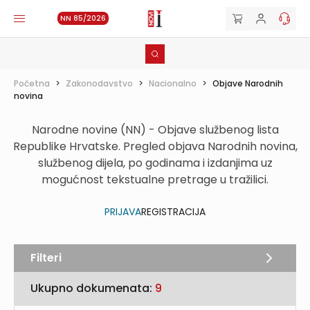
NN 85/2026
Početna
>
Zakonodavstvo
>
Nacionalno
>
Objave Narodnih
novina
Narodne novine (NN) - Objave službenog lista
Republike Hrvatske. Pregled objava Narodnih novina,
službenog dijela, po godinama i izdanjima uz
mogućnost tekstualne pretrage u tražilici.
PRIJAVA
REGISTRACIJA
Filteri
Ukupno dokumenata:
9