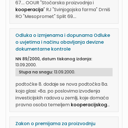
67....
OOUR "Stočarska proizvodnja i
kooperacija
" RJ "Svinjogojska farma" Drniš
RO "Mesopromet" Split 69....
Odluka o izmjenama i dopunama Odluke
o uvjetima i načinu obavljanja devizne
dokumentarne kontrole
NN 89/2000, datum tiskanog izdanja:
13.09.2000.
Stupa na snagu:
13.09.2000.
podtočke 8. dodaje se nova podtočka 8a.
koja glasi: »8a. po poslovima izvođenja
investicijskih radova u zemlji, koje domaća
pravna osoba temeljem
kooperacijskog
...
Zakon o premijama za proizvodnju