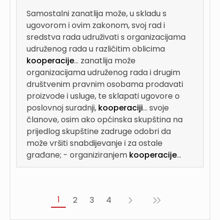
Samostalni zanatlija može, u skladu s
ugovorom i ovim zakonom, svoj rad i
sredstva rada udruživati s organizacijama
udruženog rada u različitim oblicima
kooperacije
...
zanatlija može
organizacijama udruženog rada i drugim
društvenim pravnim osobama prodavati
proizvode i usluge, te sklapati ugovore o
poslovnoj suradnji,
kooperaciji
...
svoje
članove, osim ako općinska skupština na
prijedlog skupštine zadruge odobri da
može vršiti snabdijevanje i za ostale
građane; - organiziranjem
kooperacije
...
1
2
3
4
Sljedeća
Posljednja
›
»