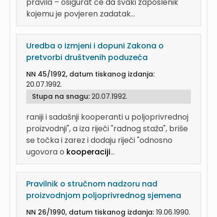
pravila – osigurat će da svaki zaposlenik
kojemu je povjeren zadatak...
Uredba o izmjeni i dopuni Zakona o
pretvorbi društvenih poduzeća
NN 45/1992, datum tiskanog izdanja:
20.07.1992.
Stupa na snagu:
20.07.1992.
raniji i sadašnji kooperanti u poljoprivrednoj
proizvodnji", a iza riječi "radnog staža", briše
se točka i zarez i dodaju riječi "odnosno
ugovora o
kooperaciji
...
Pravilnik o stručnom nadzoru nad
proizvodnjom poljoprivrednog sjemena
NN 26/1990, datum tiskanog izdanja:
19.06.1990.