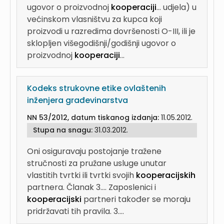
ugovor o proizvodnoj
kooperaciji
...
udjela) u
većinskom vlasništvu za kupca koji
proizvodi u razredima dovršenosti O-III, ili je
sklopljen višegodišnji/godišnji ugovor o
proizvodnoj
kooperaciji
...
Kodeks strukovne etike ovlaštenih
inženjera građevinarstva
NN 53/2012, datum tiskanog izdanja:
11.05.2012.
Stupa na snagu:
31.03.2012.
Oni osiguravaju postojanje tražene
stručnosti za pružane usluge unutar
vlastitih tvrtki ili tvrtki svojih
kooperacijskih
partnera. Članak 3....
Zaposlenici i
kooperacijski
partneri također se moraju
pridržavati tih pravila. 3....