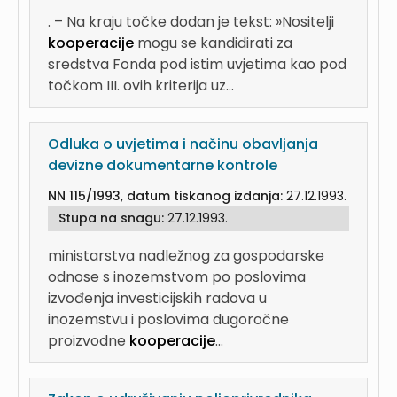
. – Na kraju točke dodan je tekst: »Nositelji
kooperacije
mogu se kandidirati za
sredstva Fonda pod istim uvjetima kao pod
točkom III. ovih kriterija uz...
Odluka o uvjetima i načinu obavljanja
devizne dokumentarne kontrole
NN 115/1993, datum tiskanog izdanja:
27.12.1993.
Stupa na snagu:
27.12.1993.
ministarstva nadležnog za gospodarske
odnose s inozemstvom po poslovima
izvođenja investicijskih radova u
inozemstvu i poslovima dugoročne
proizvodne
kooperacije
...