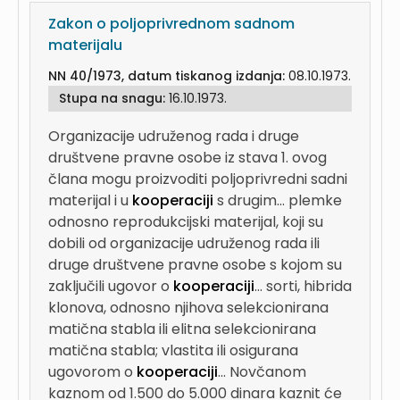
Zakon o poljoprivrednom sadnom
materijalu
NN 40/1973, datum tiskanog izdanja:
08.10.1973.
Stupa na snagu:
16.10.1973.
Organizacije udruženog rada i druge
društvene pravne osobe iz stava 1. ovog
člana mogu proizvoditi poljoprivredni sadni
materijal i u
kooperaciji
s drugim...
plemke
odnosno reprodukcijski materijal, koji su
dobili od organizacije udruženog rada ili
druge društvene pravne osobe s kojom su
zaključili ugovor o
kooperaciji
...
sorti, hibrida
klonova, odnosno njihova selekcionirana
matična stabla ili elitna selekcionirana
matična stabla; vlastita ili osigurana
ugovorom o
kooperaciji
...
Novčanom
kaznom od 1.500 do 5.000 dinara kaznit će