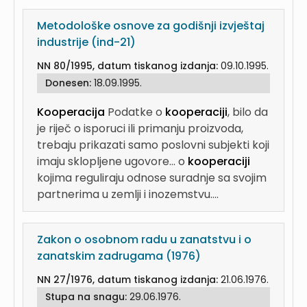
Metodološke osnove za godišnji izvještaj
industrije (ind-21)
NN 80/1995, datum tiskanog izdanja:
09.10.1995.
Donesen:
18.09.1995.
Kooperacija
Podatke o
kooperaciji
, bilo da
je riječ o isporuci ili primanju proizvoda,
trebaju prikazati samo poslovni subjekti koji
imaju sklopljene ugovore...
o
kooperaciji
kojima reguliraju odnose suradnje sa svojim
partnerima u zemlji i inozemstvu....
Zakon o osobnom radu u zanatstvu i o
zanatskim zadrugama (1976)
NN 27/1976, datum tiskanog izdanja:
21.06.1976.
Stupa na snagu:
29.06.1976.