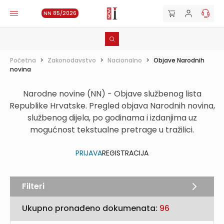
NN 85/2026
Početna
>
Zakonodavstvo
>
Nacionalno
>
Objave Narodnih
novina
Narodne novine (NN) - Objave službenog lista
Republike Hrvatske. Pregled objava Narodnih novina,
službenog dijela, po godinama i izdanjima uz
mogućnost tekstualne pretrage u tražilici.
PRIJAVA
REGISTRACIJA
Filteri
Ukupno pronađeno dokumenata:
96