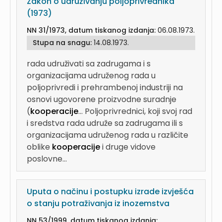
Zakon o udruživanju poljoprivrednika
(1973)
NN 31/1973, datum tiskanog izdanja:
06.08.1973.
Stupa na snagu:
14.08.1973.
rada udruživati sa zadrugama i s
organizacijama udruženog rada u
poljoprivredi i prehrambenoj industriji na
osnovi ugovorene proizvodne suradnje
(
kooperacije
...
Poljoprivrednici, koji svoj rad
i sredstva rada udruže sa zadrugama ili s
organizacijama udruženog rada u različite
oblike
kooperacije
i druge vidove
poslovne...
Uputa o načinu i postupku izrade izvješća
o stanju potraživanja iz inozemstva
NN 53/1999, datum tiskanog izdanja: