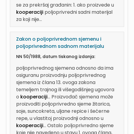
se za prekršaj građanin: 1. ako proizvede u
kooperaciji
poljoprivredni sadni materijal
za koji nije...
Zakon o poljoprivrednom sjemenu i
poljoprivrednom sadnom materijalu
NN 50/1988, datum tiskanog izdanja:
poljoprivrednog sjemena odnosno da ima
osiguranu proizvodnju poljoprivrednog
sjemena iz člana 13. ovoga zakona
temeljem trajnog ili višegodišnjeg ugovora
o
kooperaciji
...
Proizvođač sjemena može
proizvoditi poljoprivredno sjeme žitarica,
soje, suncokreta, uljane repice i šećerne
repe, u vlastitoj proizvodnji odnosno u
kooperaciji
...
Ostalo poljoprivredno sjeme
koje nije navedeno u stavu 1. ovoga člana,