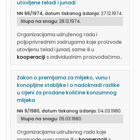
utovljene teladi i junadi
NN 66/1974, datum tiskanog izdanja:
27.12.1974.
Stupa na snagu:
28.12.1974.
Organizacijama udruženog rada i
poljoprivrednim zadrugama koje proizvode
utovljenu telad i junad, same ili u
kooperaciji
s individualnim proizvođačima...
Zakon o premijama za mlijeko, vunu i
konopljine stabljike i o nadoknadi razlike
u cijeni za prodane količine konzumnog
mlijeka
NN 9/1980, datum tiskanog izdanja:
04.03.1980.
Stupa na snagu:
05.03.1980.
Organizacijama udruženog rada koje
proizvode vunu same ili u
kooperaciji
s