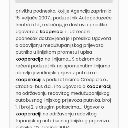
privitku podneska, koji je Agencija zaprimila
15. veljače 2007., poduzetnik Autopoduzeće
Imotski d.d., u stečaju, je dostavio preslike
Ugovora o
kooperaciji
...
Uz rečeni
podnesak dostavljena je i preslika Ugovora
o obavljanju međužupanijskog prijevoza
putnika u linijskom prometu i upisa
kooperacija
na linijama...
S obzirom da
rečeni poduzetnik na spomenutim linijama
obavlja javni linijski prijevoz putnika u
kooperaciji
s poduzetnicima Croag d.o.o.,
Croatia-bus d.d...
i to Ugovora o
kooperaciji
na održavanju redovitog međužupanijskog
autobusnog linijskog prijevoza putnika, broj
1. i broj 2. s drugim polascima....
Ugovor o
kooperaciji
na održavanju redovitog
županijskog autobusnog linijskog prijevoza
putnika, 22. travnja 2004....