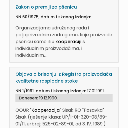
Zakon o premiji za pšenicu
NN 60/1975, datum tiskanog izdanja:
Organizacijama udruženog rada i
poljoprivrednim zadrugama, koje proizvode
pšenicu same ili u
kooperaciji
s
individualnim proizvođačima, i
individualnim...
Objava o brisanju iz Registra proizvođača
kvalitetne rasplodne stoke
NN 1/1991, datum tiskanog izdanja:
17.01.1991.
Donesen:
19.12.1990.
OOUR "
Kooperacija
" Sisak RO "Posavka"
Sisak (rješenje klasa: UP/I-01-320-08/89-
01/11, urbroj: 525-02-89-01, od 3. IV. 1989.)