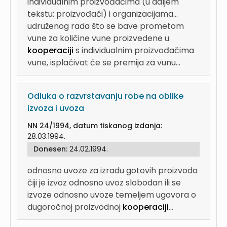
individualnim proizvođačima (u daljem
tekstu: proizvođači) i organizacijama...
udruženog rada što se bave prometom
vune za količine vune proizvedene u
kooperaciji
s individualnim proizvođačima
vune, isplaćivat će se premija za vunu...
Odluka o razvrstavanju robe na oblike
izvoza i uvoza
NN 24/1994, datum tiskanog izdanja:
28.03.1994.
Donesen:
24.02.1994.
odnosno uvoze za izradu gotovih proizvoda
čiji je izvoz odnosno uvoz slobodan ili se
izvoze odnosno uvoze temeljem ugovora o
dugoročnoj proizvodnoj
kooperaciji
...