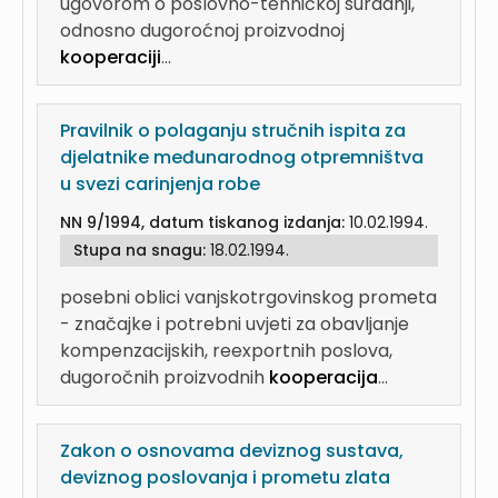
ugovorom o poslovno-tehničkoj suradnji,
odnosno dugoroćnoj proizvodnoj
kooperaciji
...
Pravilnik o polaganju stručnih ispita za
djelatnike međunarodnog otpremništva
u svezi carinjenja robe
NN 9/1994, datum tiskanog izdanja:
10.02.1994.
Stupa na snagu:
18.02.1994.
posebni oblici vanjskotrgovinskog prometa
- značajke i potrebni uvjeti za obavljanje
kompenzacijskih, reexportnih poslova,
dugoročnih proizvodnih
kooperacija
...
Zakon o osnovama deviznog sustava,
deviznog poslovanja i prometu zlata