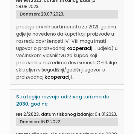
NN 98/2023, datum tiskanog izdanja:
28.08.2023.
Donesen:
20.07.2023.
prodaje drvnih sortimenata za 2021. godinu
gdje je navedeno da kupci koji proizvode u
razredu dovršenosti IV-VIII mogu imati
ugovor o proizvodnoj
kooperaciji
...
udjela) u
većinskom vlasništvu za kupca koji
proizvodi u razredima dovršenosti O-III, ili je
sklopljen višegodišnji/godišnji ugovor o
proizvodnoj
kooperaciji
...
Strategija razvoja održivog turizma do
2030. godine
NN 2/2023, datum tiskanog izdanja:
04.01.2023.
Donesen:
16.12.2022.