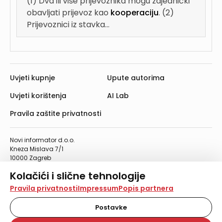
(1) Dva ili više prijevoznika mogu zajednički
obavljati prijevoz kao
kooperaciju
. (2)
Prijevoznici iz stavka...
Uvjeti kupnje
Upute autorima
Uvjeti korištenja
AI Lab
Pravila zaštite privatnosti
Novi informator d.o.o.
Kneza Mislava 7/1
10000 Zagreb
Telefon: 01/4555-454
Kolačići i slične tehnologije
Telefaks: 01/4612-553
info@informator.hr
Na našoj web stranici koristimo kolačiće i slične
Pravila privatnosti
Impressum
Popis partnera
tehnologije za pohranu, čitanje i obradu informacija na
vašem uređaju. Time poboljšavamo korisničko iskustvo,
Postavke
PRATITE NAS:
analiziramo promet na stranici te prikazujemo sadržaje i