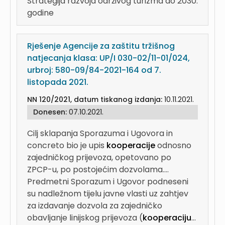
Strategija razvoja održivog turizma do 2030.
godine
Rješenje Agencije za zaštitu tržišnog
natjecanja klasa: UP/I 030-02/11-01/024,
urbroj: 580-09/84-2021-164 od 7.
listopada 2021.
NN 120/2021, datum tiskanog izdanja:
10.11.2021.
Donesen:
07.10.2021.
Cilj sklapanja Sporazuma i Ugovora in
concreto bio je upis
kooperacije
odnosno
zajedničkog prijevoza, opetovano po
ZPCP-u, po postojećim dozvolama....
Predmetni Sporazum i Ugovor podneseni
su nadležnom tijelu javne vlasti uz zahtjev
za izdavanje dozvola za zajedničko
obavljanje linijskog prijevoza (
kooperaciju
...