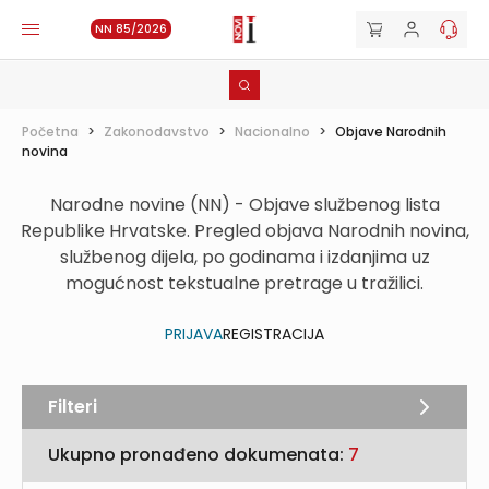
NN 85/2026
Početna
>
Zakonodavstvo
>
Nacionalno
>
Objave Narodnih
novina
Narodne novine (NN) - Objave službenog lista
Republike Hrvatske. Pregled objava Narodnih novina,
službenog dijela, po godinama i izdanjima uz
mogućnost tekstualne pretrage u tražilici.
PRIJAVA
REGISTRACIJA
Filteri
Ukupno pronađeno dokumenata:
7