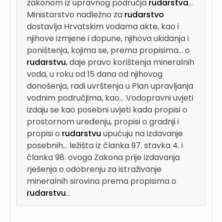
zakonom iz upravnog područja
rudarstva
...
Ministarstvo nadležno za
rudarstvo
dostavlja Hrvatskim vodama akte, kao i
njihove izmjene i dopune, njihova ukidanja i
poništenja, kojima se, prema propisima...
o
rudarstvu
, daje pravo korištenja mineralnih
voda, u roku od 15 dana od njihovog
donošenja, radi uvrštenja u Plan upravljanja
vodnim područjima, kao...
Vodopravni uvjeti
izdaju se kao posebni uvjeti kada propisi o
prostornom uređenju, propisi o gradnji i
propisi o
rudarstvu
upućuju na izdavanje
posebnih...
ležišta iz članka 97. stavka 4. i
članka 98. ovoga Zakona prije izdavanja
rješenja o odobrenju za istraživanje
mineralnih sirovina prema propisima o
rudarstvu
...