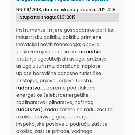
NN 116/2018, datum tiskanog izdanja:
21.12.2018.
Stupa na snagu:
01.01.2019.
instrumente i mjere gospodarske politike;
industrijsku politiku, politiku primjene
inovacija i novih tehnologija; obavlja
poslove koji se odnose na
rudarstvo
...
pružanja ugostiteljskih usluga, pružanja
usluga u turizmu, obračuna, naplate i
uplate boravišne odnosno turističke
pristojbe, prijave i odjave turista,
rudarstva
...
, opreme pod tlakom,
energetike (elektroenergetike,
toplinarstva i plinarstva, naftnog
rudarstva
), rada i zaštite na radu, zaštite
okoliša, održivog gospodarenja...
inspekcijske poslove u području zaštite
okoliša, zaštite prirode, vodnoga