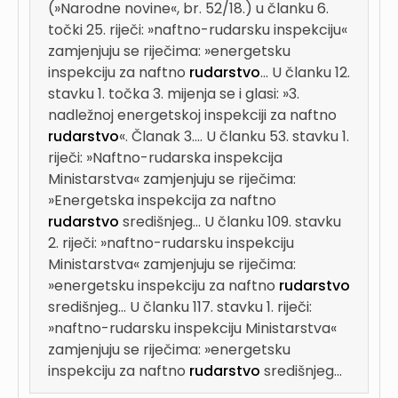
(»Narodne novine«, br. 52/18.) u članku 6.
točki 25. riječi: »naftno-rudarsku inspekciju«
zamjenjuju se riječima: »energetsku
inspekciju za naftno
rudarstvo
...
U članku 12.
stavku 1. točka 3. mijenja se i glasi: »3.
nadležnoj energetskoj inspekciji za naftno
rudarstvo
«. Članak 3....
U članku 53. stavku 1.
riječi: »Naftno-rudarska inspekcija
Ministarstva« zamjenjuju se riječima:
»Energetska inspekcija za naftno
rudarstvo
središnjeg...
U članku 109. stavku
2. riječi: »naftno-rudarsku inspekciju
Ministarstva« zamjenjuju se riječima:
»energetsku inspekciju za naftno
rudarstvo
središnjeg...
U članku 117. stavku 1. riječi:
»naftno-rudarsku inspekciju Ministarstva«
zamjenjuju se riječima: »energetsku
inspekciju za naftno
rudarstvo
središnjeg...