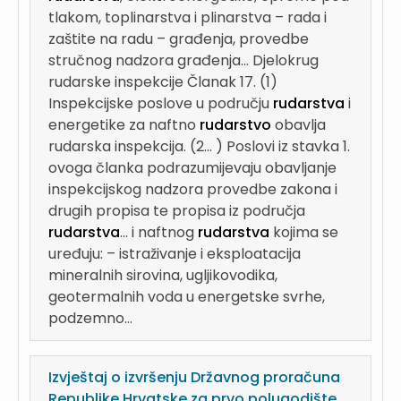
tlakom, toplinarstva i plinarstva – rada i
zaštite na radu – građenja, provedbe
stručnog nadzora građenja...
Djelokrug
rudarske inspekcije Članak 17. (1)
Inspekcijske poslove u području
rudarstva
i
energetike za naftno
rudarstvo
obavlja
rudarska inspekcija. (2...
) Poslovi iz stavka 1.
ovoga članka podrazumijevaju obavljanje
inspekcijskog nadzora provedbe zakona i
drugih propisa te propisa iz područja
rudarstva
...
i naftnog
rudarstva
kojima se
uređuju: – istraživanje i eksploatacija
mineralnih sirovina, ugljikovodika,
geotermalnih voda u energetske svrhe,
podzemno...
Izvještaj o izvršenju Državnog proračuna
Republike Hrvatske za prvo polugodište