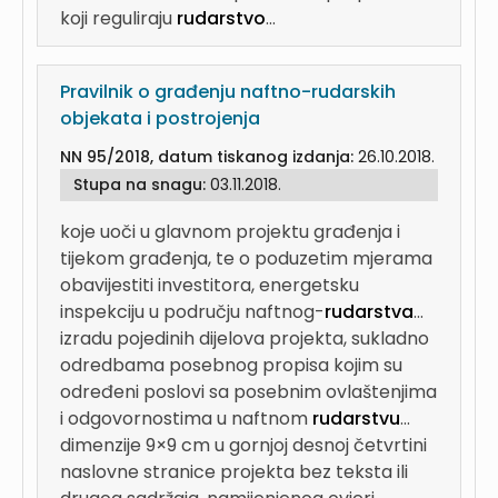
koji reguliraju
rudarstvo
...
Pravilnik o građenju naftno-rudarskih
objekata i postrojenja
NN 95/2018, datum tiskanog izdanja:
26.10.2018.
Stupa na snagu:
03.11.2018.
koje uoči u glavnom projektu građenja i
tijekom građenja, te o poduzetim mjerama
obavijestiti investitora, energetsku
inspekciju u području naftnog-
rudarstva
...
izradu pojedinih dijelova projekta, sukladno
odredbama posebnog propisa kojim su
određeni poslovi sa posebnim ovlaštenjima
i odgovornostima u naftnom
rudarstvu
...
dimenzije 9×9 cm u gornjoj desnoj četvrtini
naslovne stranice projekta bez teksta ili