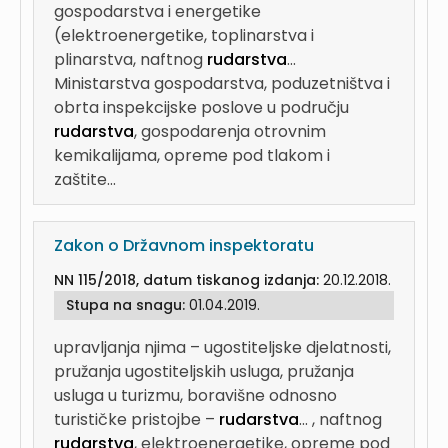
gospodarstva i energetike
(elektroenergetike, toplinarstva i
plinarstva, naftnog
rudarstva
...
Ministarstva gospodarstva, poduzetništva i
obrta inspekcijske poslove u području
rudarstva
, gospodarenja otrovnim
kemikalijama, opreme pod tlakom i
zaštite...
Zakon o Državnom inspektoratu
NN 115/2018, datum tiskanog izdanja:
20.12.2018.
Stupa na snagu:
01.04.2019.
upravljanja njima – ugostiteljske djelatnosti,
pružanja ugostiteljskih usluga, pružanja
usluga u turizmu, boravišne odnosno
turističke pristojbe –
rudarstva
...
, naftnog
rudarstva
, elektroenergetike, opreme pod