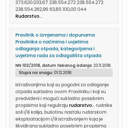
373.620.033,67 238.554.272 238.554.272
238.554.262,96 63,85 100,00 044
Rudarstvo
...
Pravilnik o izmjenama i dopunama
Pravilnika o načinima i uvjetima
odlaganja otpada, kategorijama i
uvjetima rada za odlagališta otpada
NN 103/2018, datum tiskanog izdanja:
23.11.2018.
Stupa na snagu:
01.12.2018.
istraživanjima koji su pogodni za odlaganje
otpada sukladno ovom Pravilniku i koji su
predviđeni i mogući sukladno posebnim
propisima koji reguliraju
rudarstvo
...
rudnike
soli i/ili kalija, bušotinu nastalu rudarskom
eksploatacijom i/ili istraživanjem koja je
likvidirana sukladno posebnim propisima