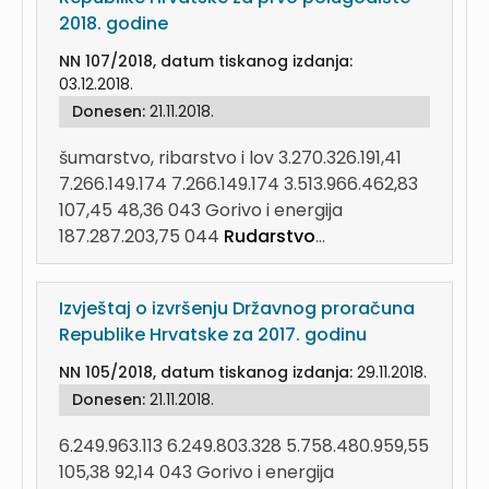
2018. godine
NN 107/2018, datum tiskanog izdanja:
03.12.2018.
Donesen:
21.11.2018.
šumarstvo, ribarstvo i lov 3.270.326.191,41
7.266.149.174 7.266.149.174 3.513.966.462,83
107,45 48,36 043 Gorivo i energija
187.287.203,75 044
Rudarstvo
...
Izvještaj o izvršenju Državnog proračuna
Republike Hrvatske za 2017. godinu
NN 105/2018, datum tiskanog izdanja:
29.11.2018.
Donesen:
21.11.2018.
6.249.963.113 6.249.803.328 5.758.480.959,55
105,38 92,14 043 Gorivo i energija