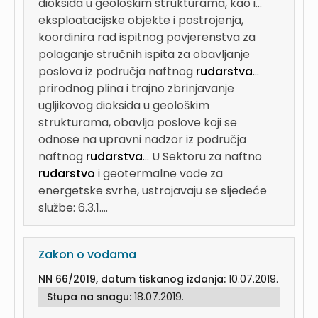
dioksida u geološkim strukturama, kao i...
eksploatacijske objekte i postrojenja,
koordinira rad ispitnog povjerenstva za
polaganje stručnih ispita za obavljanje
poslova iz područja naftnog
rudarstva
...
prirodnog plina i trajno zbrinjavanje
ugljikovog dioksida u geološkim
strukturama, obavlja poslove koji se
odnose na upravni nadzor iz područja
naftnog
rudarstva
...
U Sektoru za naftno
rudarstvo
i geotermalne vode za
energetske svrhe, ustrojavaju se sljedeće
službe: 6.3.1....
Zakon o vodama
NN 66/2019, datum tiskanog izdanja:
10.07.2019.
Stupa na snagu:
18.07.2019.