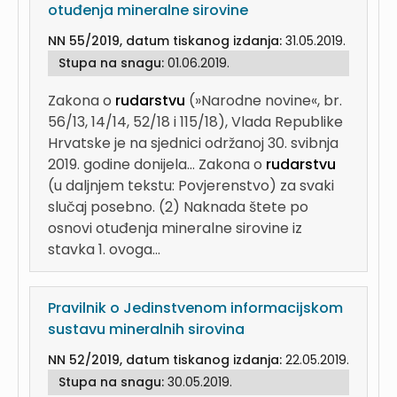
otuđenja mineralne sirovine
NN 55/2019, datum tiskanog izdanja:
31.05.2019.
Stupa na snagu:
01.06.2019.
Zakona o
rudarstvu
(»Narodne novine«, br.
56/13, 14/14, 52/18 i 115/18), Vlada Republike
Hrvatske je na sjednici održanoj 30. svibnja
2019. godine donijela...
Zakona o
rudarstvu
(u daljnjem tekstu: Povjerenstvo) za svaki
slučaj posebno. (2) Naknada štete po
osnovi otuđenja mineralne sirovine iz
stavka 1. ovoga...
Pravilnik o Jedinstvenom informacijskom
sustavu mineralnih sirovina
NN 52/2019, datum tiskanog izdanja:
22.05.2019.
Stupa na snagu:
30.05.2019.