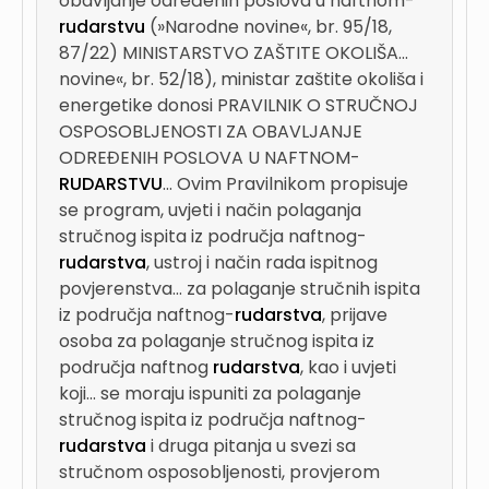
obavljanje određenih poslova u naftnom-
rudarstvu
(»Narodne novine«, br. 95/18,
87/22) MINISTARSTVO ZAŠTITE OKOLIŠA...
novine«, br. 52/18), ministar zaštite okoliša i
energetike donosi PRAVILNIK O STRUČNOJ
OSPOSOBLJENOSTI ZA OBAVLJANJE
ODREĐENIH POSLOVA U NAFTNOM-
RUDARSTVU
...
Ovim Pravilnikom propisuje
se program, uvjeti i način polaganja
stručnog ispita iz područja naftnog-
rudarstva
, ustroj i način rada ispitnog
povjerenstva...
za polaganje stručnih ispita
iz područja naftnog-
rudarstva
, prijave
osoba za polaganje stručnog ispita iz
područja naftnog
rudarstva
, kao i uvjeti
koji...
se moraju ispuniti za polaganje
stručnog ispita iz područja naftnog-
rudarstva
i druga pitanja u svezi sa
stručnom osposobljenosti, provjerom