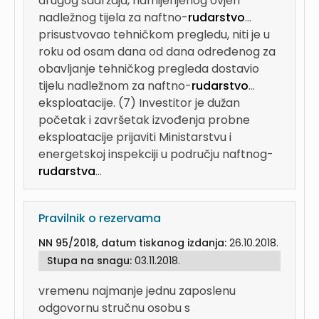
drugog sadržaja, namijenjenog ovjeri
nadležnog tijela za naftno-
rudarstvo
...
prisustvovao tehničkom pregledu, niti je u
roku od osam dana od dana određenog za
obavljanje tehničkog pregleda dostavio
tijelu nadležnom za naftno-
rudarstvo
...
eksploatacije. (7) Investitor je dužan
početak i završetak izvođenja probne
eksploatacije prijaviti Ministarstvu i
energetskoj inspekciji u području naftnog-
rudarstva
...
Pravilnik o rezervama
NN 95/2018, datum tiskanog izdanja:
26.10.2018.
Stupa na snagu:
03.11.2018.
vremenu najmanje jednu zaposlenu
odgovornu stručnu osobu s