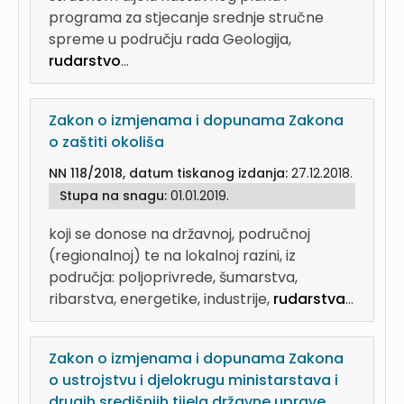
programa za stjecanje srednje stručne
spreme u području rada Geologija,
rudarstvo
...
Zakon o izmjenama i dopunama Zakona
o zaštiti okoliša
NN 118/2018, datum tiskanog izdanja:
27.12.2018.
Stupa na snagu:
01.01.2019.
koji se donose na državnoj, područnoj
(regionalnoj) te na lokalnoj razini, iz
područja: poljoprivrede, šumarstva,
ribarstva, energetike, industrije,
rudarstva
...
Zakon o izmjenama i dopunama Zakona
o ustrojstvu i djelokrugu ministarstava i
drugih središnjih tijela državne uprave