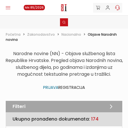
NN 85/2026
Početna
>
Zakonodavstvo
>
Nacionalno
>
Objave Narodnih
novina
Narodne novine (NN) - Objave službenog lista
Republike Hrvatske. Pregled objava Narodnih novina,
službenog dijela, po godinama i izdanjima uz
mogućnost tekstualne pretrage u tražilici.
PRIJAVA
REGISTRACIJA
Filteri
Ukupno pronađeno dokumenata:
174