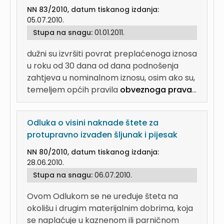
NN 83/2010, datum tiskanog izdanja:
05.07.2010.
Stupa na snagu:
01.01.2011.
dužni su izvršiti povrat preplaćenoga iznosa
u roku od 30 dana od dana podnošenja
zahtjeva u nominalnom iznosu, osim ako su,
temeljem općih pravila
obveznoga prava
...
Odluka o visini naknade štete za
protupravno izvađen šljunak i pijesak
NN 80/2010, datum tiskanog izdanja:
28.06.2010.
Stupa na snagu:
06.07.2010.
Ovom Odlukom se ne uređuje šteta na
okolišu i drugim materijalnim dobrima, koja
se naplaćuje u kaznenom ili parničnom