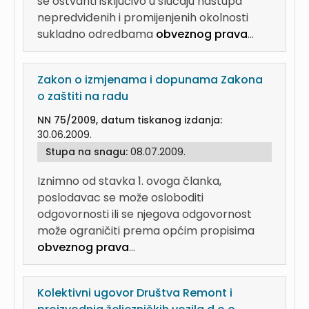
se ostvariti isključivo u slučaju nastupa
nepredviđenih i promijenjenih okolnosti
sukladno odredbama
obveznog prava
...
Zakon o izmjenama i dopunama Zakona
o zaštiti na radu
NN 75/2009, datum tiskanog izdanja:
30.06.2009.
Stupa na snagu:
08.07.2009.
Iznimno od stavka 1. ovoga članka,
poslodavac se može osloboditi
odgovornosti ili se njegova odgovornost
može ograničiti prema općim propisima
obveznog prava
...
Kolektivni ugovor Društva Remont i