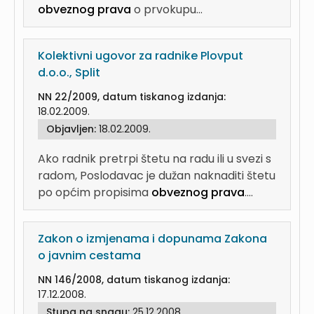
obveznog prava
o prvokupu...
Kolektivni ugovor za radnike Plovput
d.o.o., Split
NN 22/2009, datum tiskanog izdanja:
18.02.2009.
Objavljen:
18.02.2009.
Ako radnik pretrpi štetu na radu ili u svezi s
radom, Poslodavac je dužan naknaditi štetu
po općim propisima
obveznog prava
....
Zakon o izmjenama i dopunama Zakona
o javnim cestama
NN 146/2008, datum tiskanog izdanja:
17.12.2008.
Stupa na snagu:
25.12.2008.