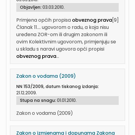
Objavljen:
03.03.2010.
Primjena općih propisa
obveznog prava
[9]
Članak 11....
ugovorom o radu, a koja nisu
uređena ZOR-om ili drugim zakonom ili
ovim Kolektivnim ugovorom, primjenjuju se
u skladu s naravi ugovora opći propisi
obveznog prava
...
Zakon o vodama (2009)
NN 153/2009, datum tiskanog izdanja:
21.12.2009.
Stupa na snagu:
01.01.2010.
Zakon o vodama (2009)
Zakon o izmjenama i dopunama Zakona