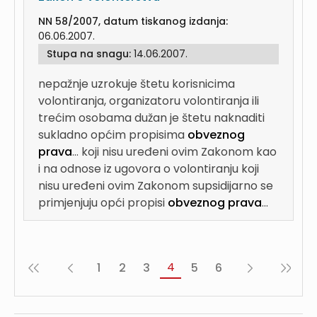
NN 58/2007, datum tiskanog izdanja:
06.06.2007.
Stupa na snagu:
14.06.2007.
nepažnje uzrokuje štetu korisnicima
volontiranja, organizatoru volontiranja ili
trećim osobama dužan je štetu naknaditi
sukladno općim propisima
obveznog
prava
...
koji nisu uređeni ovim Zakonom kao
i na odnose iz ugovora o volontiranju koji
nisu uređeni ovim Zakonom supsidijarno se
primjenjuju opći propisi
obveznog prava
...
4
1
2
3
5
6
«
‹
Sljedeća
Posljednj
Prva
Prethodna
›
»