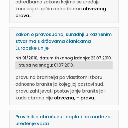
odredbama zakona kojima se uređuju
koncesije i općim odredbama
obveznog
prava
...
Zakon o pravosudnoj suradnji u kaznenim
stvarima s državama članicama
Europske unije
NN 91/2010, datum tiskanog izdanja:
23.07.2010.
Stupa na snagu:
01.07.2013.
pravu na branitelja po vlastitom izboru
odnosno branitelja kojeg joj postavi sud, –
pravu zahtijevati postavljanje branitelja i
kada obrana nije
obvezna, – pravu
...
Pravilnik o obračunu i naplati naknade za
uređenje voda