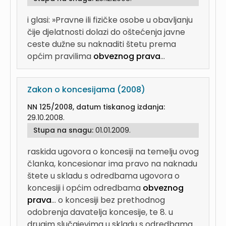
i glasi: »Pravne ili fizičke osobe u obavljanju
čije djelatnosti dolazi do oštećenja javne
ceste dužne su naknaditi štetu prema
općim pravilima
obveznog prava
...
Zakon o koncesijama (2008)
NN 125/2008, datum tiskanog izdanja:
29.10.2008.
Stupa na snagu:
01.01.2009.
raskida ugovora o koncesiji na temelju ovog
članka, koncesionar ima pravo na naknadu
štete u skladu s odredbama ugovora o
koncesiji i općim odredbama
obveznog
prava
...
o koncesiji bez prethodnog
odobrenja davatelja koncesije, te 8. u
drugim slučajevima u skladu s odredbama