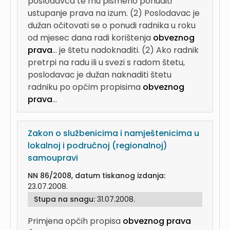
poslodavca te mu pismeno ponuditi
ustupanje prava na izum. (2) Poslodavac je
dužan očitovati se o ponudi radnika u roku
od mjesec dana radi korištenja
obveznog
prava
...
je štetu nadoknaditi. (2) Ako radnik
pretrpi na radu ili u svezi s radom štetu,
poslodavac je dužan naknaditi štetu
radniku po općim propisima
obveznog
prava
...
Zakon o službenicima i namještenicima u
lokalnoj i područnoj (regionalnoj)
samoupravi
NN 86/2008, datum tiskanog izdanja:
23.07.2008.
Stupa na snagu:
31.07.2008.
Primjena općih propisa
obveznog prava