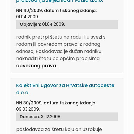
proizvodnja željezničkih vozila d.o.o.
NN 40/2009, datum tiskanog izdanja:
01.04.2009.
Objavljen:
01.04.2009.
radnik pretrpi štetu na radu ili u svezi s
radom ili povredom prava iz radnog
odnosa, Poslodavac je dužan radniku
naknaditi štetu po općim propisima
obveznog prava
...
Kolektivni ugovor za Hrvatske autoceste
d.o.o.
NN 30/2009, datum tiskanog izdanja:
09.03.2009.
Donesen:
31.12.2008.
poslodavca za štetu koju on uzrokuje