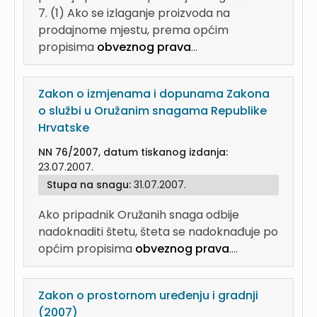
7. (1) Ako se izlaganje proizvoda na
prodajnome mjestu, prema općim
propisima
obveznog prava
...
Zakon o izmjenama i dopunama Zakona
o službi u Oružanim snagama Republike
Hrvatske
NN 76/2007, datum tiskanog izdanja:
23.07.2007.
Stupa na snagu:
31.07.2007.
Ako pripadnik Oružanih snaga odbije
nadoknaditi štetu, šteta se nadoknađuje po
općim propisima
obveznog prava
....
Zakon o prostornom uređenju i gradnji
(2007)