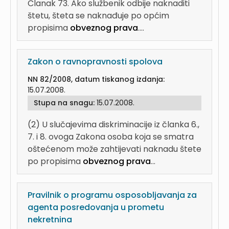
Članak 73. Ako službenik odbije naknaditi
štetu, šteta se naknađuje po općim
propisima
obveznog prava
....
Zakon o ravnopravnosti spolova
NN 82/2008, datum tiskanog izdanja:
15.07.2008.
Stupa na snagu:
15.07.2008.
(2) U slučajevima diskriminacije iz članka 6.,
7. i 8. ovoga Zakona osoba koja se smatra
oštećenom može zahtijevati naknadu štete
po propisima
obveznog prava
...
Pravilnik o programu osposobljavanja za
agenta posredovanja u prometu
nekretnina