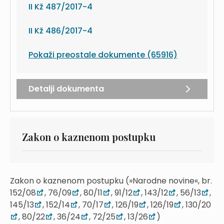
II Kž 487/2017-4
II Kž 486/2017-4
Pokaži preostale dokumente (65916)
Detalji dokumenta
Zakon o kaznenom postupku
Zakon o kaznenom postupku (»Narodne novine«, br.
152/08
, 76/09
, 80/11
, 91/12
, 143/12
, 56/13
,
145/13
, 152/14
, 70/17
, 126/19
, 126/19
, 130/20
, 80/22
, 36/24
, 72/25
, 13/26
)