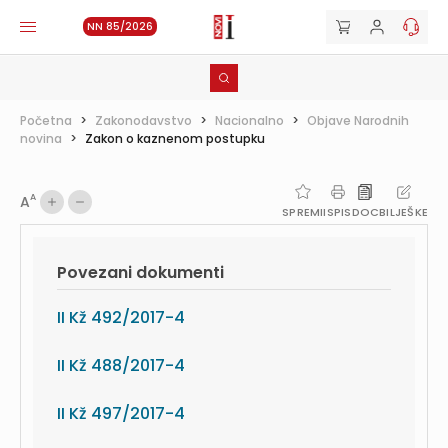
NN 85/2026
Početna
>
Zakonodavstvo
>
Nacionalno
>
Objave Narodnih
novina
>
Zakon o kaznenom postupku
A
A
SPREMI
ISPIS
DOC
BILJEŠKE
Povezani dokumenti
II Kž 492/2017-4
II Kž 488/2017-4
II Kž 497/2017-4