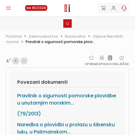
NN 85/2026
Početna
>
Zakonodavstvo
>
Nacionalno
>
Objave Narodnih
novina
>
Pravilnik o sigurnosti pomorske plovi...
A
A
SPREMI
ISPIS
DOC
BILJEŠKE
Povezani dokumenti
Pravilnik o sigurnosti pomorske plovidbe
u unutarnjim morskim...
(79/2013)
Naredba o plovidbi u prolazu u šibensku
luku, u Pašmanskom...