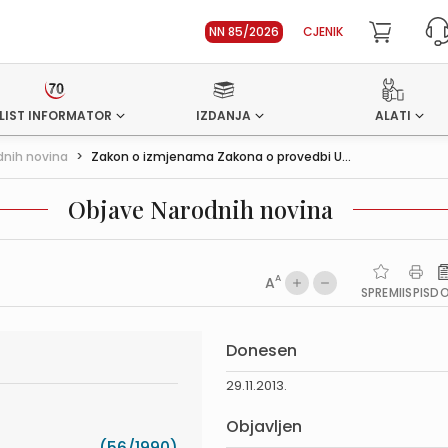
NN 85/2026
CJENIK
LIST INFORMATOR
IZDANJA
ALATI
dnih novina
>
Zakon o izmjenama Zakona o provedbi U...
Objave Narodnih novina
A
A
SPREMI
ISPIS
D
Donesen
29.11.2013.
Objavljen
(56/1990)