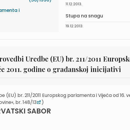
11.12.2013.
lamenta i
Stupa na snagu
19.12.2013.
ovedbi Uredbe (EU) br. 211/2011 Europs
če 2011. godine o građanskoj inicijativi
e (EU) br. 211/2011 Europskog parlamenta i Vijeća od 16. v
ovine«, br. 148/13
)
VATSKI SABOR