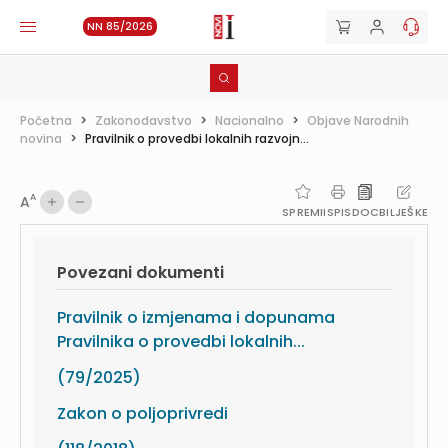
NN 85/2026
Početna
>
Zakonodavstvo
>
Nacionalno
>
Objave Narodnih
novina
>
Pravilnik o provedbi lokalnih razvojn...
A
A
SPREMI
ISPIS
DOC
BILJEŠKE
Povezani dokumenti
Pravilnik o izmjenama i dopunama
Pravilnika o provedbi lokalnih...
(79/2025)
Zakon o poljoprivredi