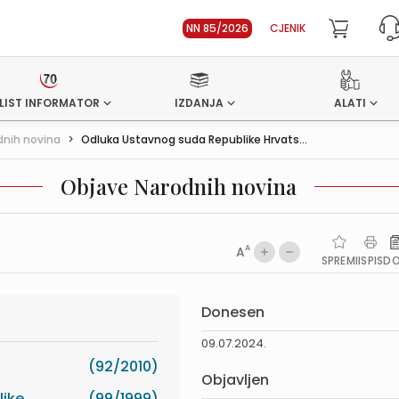
NN 85/2026
CJENIK
LIST INFORMATOR
IZDANJA
ALATI
dnih novina
>
Odluka Ustavnog suda Republike Hrvats...
Objave Narodnih novina
A
A
SPREMI
ISPIS
D
Donesen
09.07.2024.
(92/2010)
Objavljen
like
(99/1999)