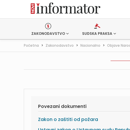
ZAKONODAVSTVO
SUDSKA PRAKSA
Početna
>
Zakonodavstvo
>
Nacionalno
>
Objave Naro
Povezani dokumenti
Zakon o zaštiti od požara
Ustavni zakon o Ustavnom sudu Repub