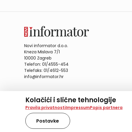
Novi informator d.o.o.
Kneza Mislava 7/1
10000 Zagreb
Telefon: 01/4555-454
Telefaks: 01/4612-553
info@informator.hr
PRATITE NAS:
Kolačići i slične tehnologije
Na našoj web stranici koristimo kolačiće i slične te
Pravila privatnosti
Impressum
Popis partnera
analiziramo promet na stranici te prikazujemo sadržaje
također koriste ove tehnologije.
Postavke
Odabirom opcije „Samo nužno“ prihvaćate samo one ko
obradu svih kolačića potrebnih za analitiku i marke