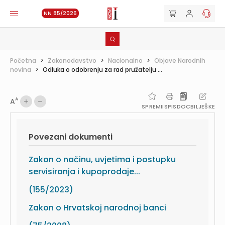
NN 85/2026
Početna
>
Zakonodavstvo
>
Nacionalno
>
Objave Narodnih
novina
>
Odluka o odobrenju za rad pružatelju ...
A
A
SPREMI
ISPIS
DOC
BILJEŠKE
Povezani dokumenti
Zakon o načinu, uvjetima i postupku
servisiranja i kupoprodaje...
(155/2023)
Zakon o Hrvatskoj narodnoj banci