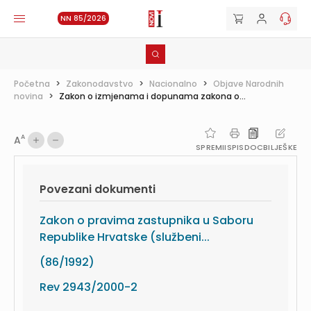
NN 85/2026
Početna
>
Zakonodavstvo
>
Nacionalno
>
Objave Narodnih
novina
>
Zakon o izmjenama i dopunama zakona o...
A
A
SPREMI
ISPIS
DOC
BILJEŠKE
Povezani dokumenti
Zakon o pravima zastupnika u Saboru
Republike Hrvatske (službeni...
(86/1992)
Rev 2943/2000-2