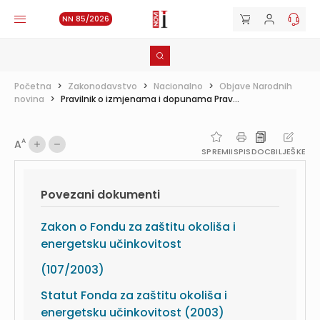
NN 85/2026
Početna
>
Zakonodavstvo
>
Nacionalno
>
Objave Narodnih
novina
>
Pravilnik o izmjenama i dopunama Prav...
A
A
SPREMI
ISPIS
DOC
BILJEŠKE
Povezani dokumenti
Zakon o Fondu za zaštitu okoliša i
energetsku učinkovitost
(107/2003)
Statut Fonda za zaštitu okoliša i
energetsku učinkovitost (2003)