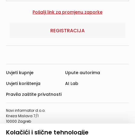
REGISTRACIJA
Uvjeti kupnje
Upute autorima
Uvjeti korištenja
AI Lab
Pravila zaštite privatnosti
Novi informator d.o.o.
Kneza Mislava 7/1
10000 Zagreb
Telefon: 01/4555-454
Kolačići i slične tehnologije
Telefaks: 01/4612-553