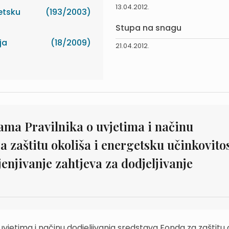
13.04.2012.
etsku
(193/2003)
Stupa na snagu
ja
(18/2009)
21.04.2012.
ama Pravilnika o uvjetima i načinu
a zaštitu okoliša i energetsku učinkovitos
jenjivanje zahtjeva za dodjeljivanje
vjetima i načinu dodjeljivanja sredstava Fonda za zaštitu o