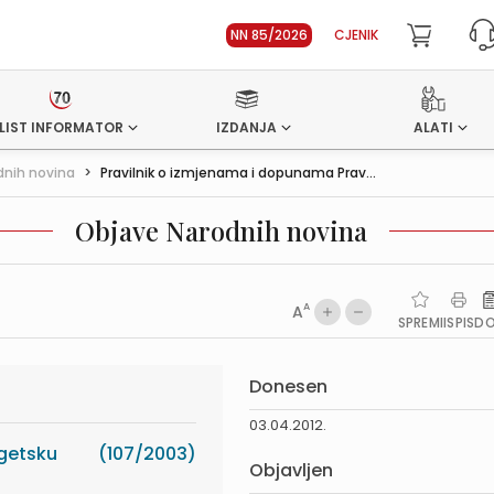
NN 85/2026
CJENIK
LIST INFORMATOR
IZDANJA
ALATI
dnih novina
>
Pravilnik o izmjenama i dopunama Prav...
Objave Narodnih novina
A
A
SPREMI
ISPIS
D
Donesen
03.04.2012.
rgetsku
(107/2003)
Objavljen