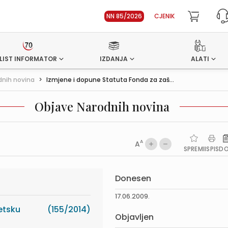
NN 85/2026
CJENIK
LIST INFORMATOR
IZDANJA
ALATI
dnih novina
>
Izmjene i dopune Statuta Fonda za zaš...
Objave Narodnih novina
A
A
SPREMI
ISPIS
D
Donesen
17.06.2009.
etsku
(155/2014)
Objavljen