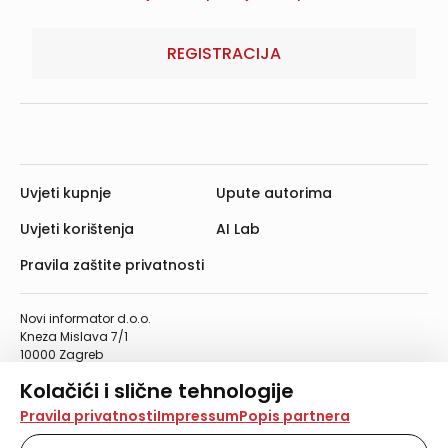
REGISTRACIJA
Uvjeti kupnje
Upute autorima
Uvjeti korištenja
AI Lab
Pravila zaštite privatnosti
Novi informator d.o.o.
Kneza Mislava 7/1
10000 Zagreb
Telefon: 01/4555-454
Kolačići i slične tehnologije
Telefaks: 01/4612-553
info@informator.hr
Na našoj web stranici koristimo kolačiće i slične
Pravila privatnosti
Impressum
Popis partnera
tehnologije za pohranu, čitanje i obradu informacija na