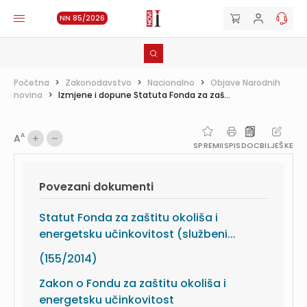
NN 85/2026
Početna
>
Zakonodavstvo
>
Nacionalno
>
Objave Narodnih
novina
>
Izmjene i dopune Statuta Fonda za zaš...
A
A
SPREMI
ISPIS
DOC
BILJEŠKE
Povezani dokumenti
Statut Fonda za zaštitu okoliša i
energetsku učinkovitost (službeni...
(155/2014)
Zakon o Fondu za zaštitu okoliša i
energetsku učinkovitost