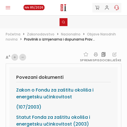
NN 85/2026
Početna
>
Zakonodavstvo
>
Nacionalno
>
Objave Narodnih
novina
>
Pravilnik o izmjenama i dopunama Prav...
A
A
SPREMI
ISPIS
DOC
BILJEŠKE
Povezani dokumenti
Zakon o Fondu za zaštitu okoliša i
energetsku učinkovitost
(107/2003)
Statut Fonda za zaštitu okoliša i
energetsku učinkovitost (2003)