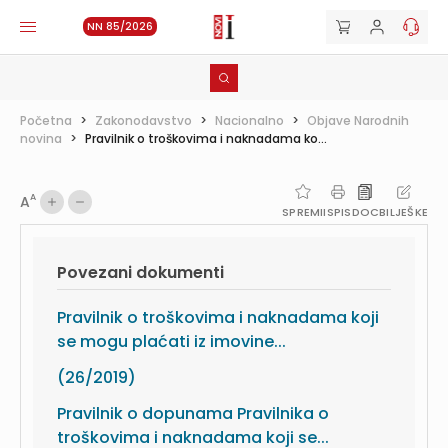
NN 85/2026
Početna
>
Zakonodavstvo
>
Nacionalno
>
Objave Narodnih
novina
>
Pravilnik o troškovima i naknadama ko...
A
A
SPREMI
ISPIS
DOC
BILJEŠKE
Povezani dokumenti
Pravilnik o troškovima i naknadama koji
se mogu plaćati iz imovine...
(26/2019)
Pravilnik o dopunama Pravilnika o
troškovima i naknadama koji se...