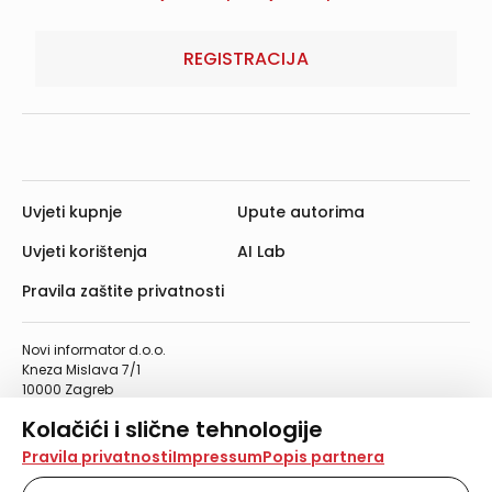
REGISTRACIJA
Uvjeti kupnje
Upute autorima
Uvjeti korištenja
AI Lab
Pravila zaštite privatnosti
Novi informator d.o.o.
Kneza Mislava 7/1
10000 Zagreb
Telefon: 01/4555-454
Kolačići i slične tehnologije
Telefaks: 01/4612-553
info@informator.hr
Na našoj web stranici koristimo kolačiće i slične
Pravila privatnosti
Impressum
Popis partnera
tehnologije za pohranu, čitanje i obradu informacija na