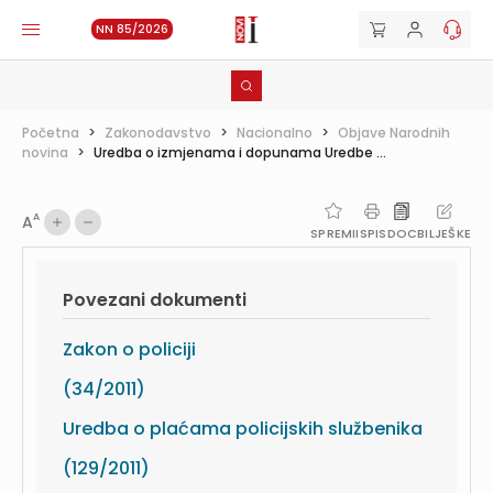
NN 85/2026
Početna
>
Zakonodavstvo
>
Nacionalno
>
Objave Narodnih
novina
>
Uredba o izmjenama i dopunama Uredbe ...
A
A
SPREMI
ISPIS
DOC
BILJEŠKE
Povezani dokumenti
Zakon o policiji
(34/2011)
Uredba o plaćama policijskih službenika
(129/2011)