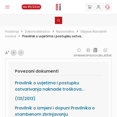
NN 85/2026
Početna
>
Zakonodavstvo
>
Nacionalno
>
Objave Narodnih
novina
>
Pravilnik o uvjetima i postupku ostva...
A
A
SPREMI
ISPIS
DOC
BILJEŠKE
Povezani dokumenti
Pravilnik o uvjetima i postupku
ostvarivanja naknade troškova...
(131/2013)
Pravilnik o izmjeni i dopuni Pravilnika o
stambenom zbrinjavanju