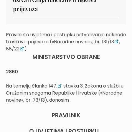
prijevoza
Pravilnik o uvjetima i postupku ostvarivanja naknade
troškova prijevoza (»Narodne novine«, br. 131/13
,
88/22
)
MINISTARSTVO OBRANE
2860
Na temelju članka 147.
stavka 3. Zakona o službi u
Oružanim snagama Republike Hrvatske (»Narodne
novine«, br. 73/13), donosim
PRAVILNIK
O UVJETIMA I POSTUPKU...