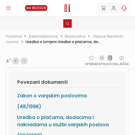
NN 85/2026
Početna
>
Zakonodavstvo
>
Nacionalno
>
Objave Narodnih
novina
>
Uredba o izmjeni Uredbe o plaćama, do...
A
A
SPREMI
ISPIS
DOC
BILJEŠKE
Povezani dokumenti
Zakon o vanjskim poslovima
(48/1996)
Uredba o plaćama, dodacima i
naknadama u službi vanjskih poslova