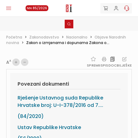
NN 85/2026
Početna
>
Zakonodavstvo
>
Nacionalno
>
Objave Narodnih
novina
>
Zakon o izmjenama i dopunama Zakona o...
A
A
SPREMI
ISPIS
DOC
BILJEŠKE
Povezani dokumenti
Rješenje Ustavnog suda Republike
Hrvatske broj: U-I-378/2016 od 7....
(84/2020)
Ustav Republike Hrvatske