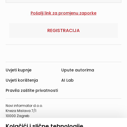
REGISTRACIJA
Uvjeti kupnje
Upute autorima
Uvjeti korištenja
AI Lab
Pravila zaštite privatnosti
Novi informator d.o.o.
Kneza Mislava 7/1
10000 Zagreb
Telefon: 01/4555-454
Kolačići i slične tehnologije
Telefaks: 01/4612-553