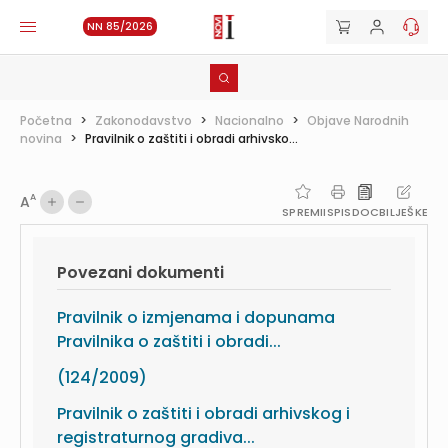
NN 85/2026
Početna
>
Zakonodavstvo
>
Nacionalno
>
Objave Narodnih
novina
>
Pravilnik o zaštiti i obradi arhivsko...
A
A
SPREMI
ISPIS
DOC
BILJEŠKE
Povezani dokumenti
Pravilnik o izmjenama i dopunama
Pravilnika o zaštiti i obradi...
(124/2009)
Pravilnik o zaštiti i obradi arhivskog i
registraturnog gradiva...