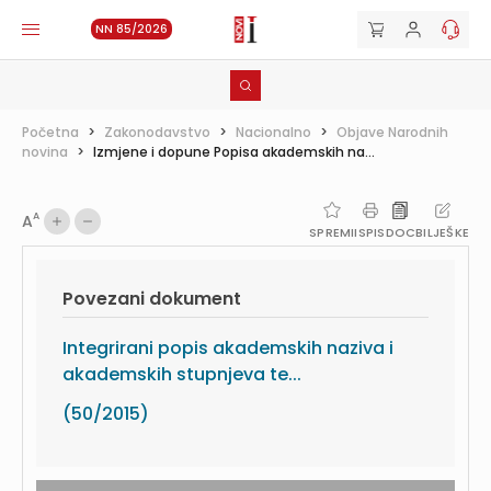
NN 85/2026
Početna
>
Zakonodavstvo
>
Nacionalno
>
Objave Narodnih
novina
>
Izmjene i dopune Popisa akademskih na...
A
A
SPREMI
ISPIS
DOC
BILJEŠKE
Povezani dokument
Integrirani popis akademskih naziva i
akademskih stupnjeva te...
(50/2015)