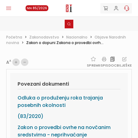
NN 85/2026
Početna
>
Zakonodavstvo
>
Nacionalno
>
Objave Narodnih
novina
>
Zakon o dopuni Zakona o provedbi ovrh...
A
A
SPREMI
ISPIS
DOC
BILJEŠKE
Povezani dokumenti
Odluka o produženju roka trajanja
posebnih okolnosti
(83/2020)
Zakon o provedbi ovrhe na novčanim
sredstvima - neprihvaćanje