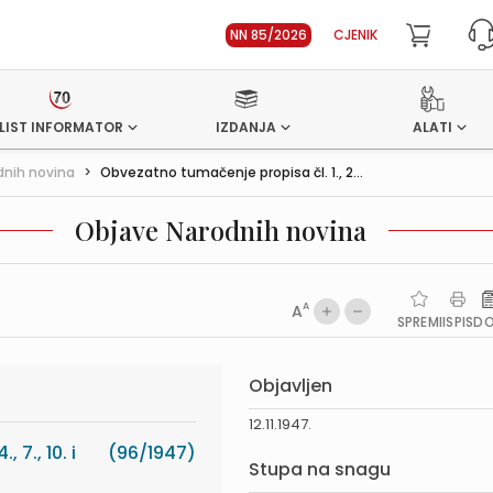
NN 85/2026
CJENIK
LIST INFORMATOR
IZDANJA
ALATI
dnih novina
>
Obvezatno tumačenje propisa čl. 1., 2...
Objave Narodnih novina
A
A
SPREMI
ISPIS
D
Objavljen
12.11.1947.
 7., 10. i
(96/1947)
Stupa na snagu