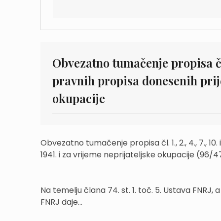
Obvezatno tumačenje propisa čl. 1
pravnih propisa donesenih prije 
okupacije
Obvezatno tumačenje propisa čl. 1., 2., 4., 7., 10
1941. i za vrijeme neprijateljske okupacije (96/4
Na temelju člana 74. st. 1. toč. 5. Ustava FNRJ
FNRJ daje...