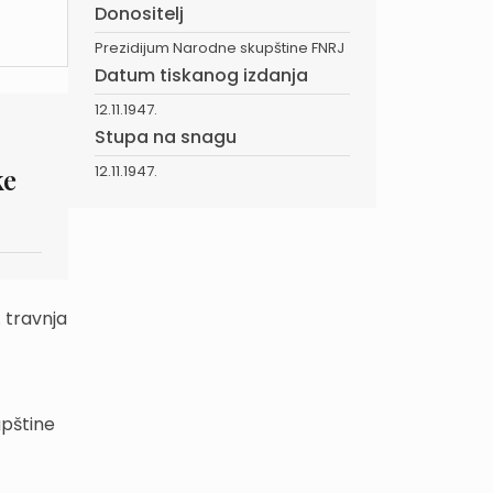
Donositelj
Prezidijum Narodne skupštine FNRJ
Datum tiskanog izdanja
12.11.1947.
Stupa na snagu
12.11.1947.
ke
. travnja
upštine