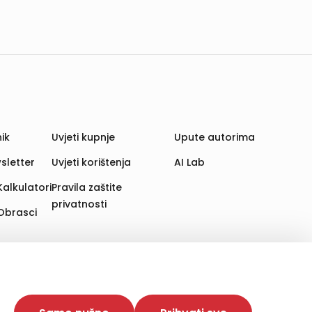
ik
Uvjeti kupnje
Upute autorima
sletter
Uvjeti korištenja
AI Lab
Kalkulatori
Pravila zaštite
privatnosti
Obrasci
aju. Time poboljšavamo korisničko iskustvo,
 više web stranica i uređaja u tu svrhu. Naši partneri