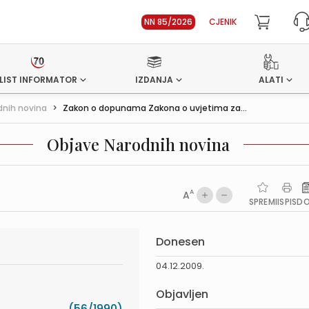
NN 85/2026
CJENIK
LIST INFORMATOR
IZDANJA
ALATI
dnih novina
>
Zakon o dopunama Zakona o uvjetima za...
Objave Narodnih novina
A
A
SPREMI
ISPIS
D
Donesen
04.12.2009.
Objavljen
(56/1990)