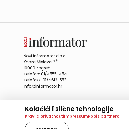
Novi informator d.o.o.
Kneza Mislava 7/1
10000 Zagreb
Telefon: 01/4555-454
Telefaks: 01/4612-553
info@informator.hr
PRATITE NAS:
Kolačići i slične tehnologije
Na našoj web stranici koristimo kolačiće i slične te
Pravila privatnosti
Impressum
Popis partnera
analiziramo promet na stranici te prikazujemo sadržaje
također koriste ove tehnologije.