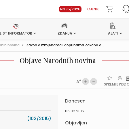
NN 85/2026
CJENIK
LIST INFORMATOR
IZDANJA
ALATI
dnih novina
>
Zakon o izmjenama i dopunama Zakona o...
Objave Narodnih novina
A
A
SPREMI
ISPIS
D
Donesen
06.02.2015.
(102/2015)
Objavljen