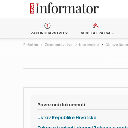
ZAKONODAVSTVO
SUDSKA PRAKSA
Početna
>
Zakonodavstvo
>
Nacionalno
>
Objave Naro
Povezani dokumenti
Ustav Republike Hrvatske
Zakon o izmjeni i dopuni Zakona o pod