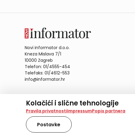
Novi informator d.o.o.
Kneza Mislava 7/1
10000 Zagreb
Telefon: 01/4555-454
Telefaks: 01/4612-553
info@informator.hr
PRATITE NAS:
Kolačići i slične tehnologije
Na našoj web stranici koristimo kolačiće i slične te
Pravila privatnosti
Impressum
Popis partnera
analiziramo promet na stranici te prikazujemo sadržaje
također koriste ove tehnologije.
Postavke
Odabirom opcije „Samo nužno“ prihvaćate samo one ko
obradu svih kolačića potrebnih za analitiku i marke