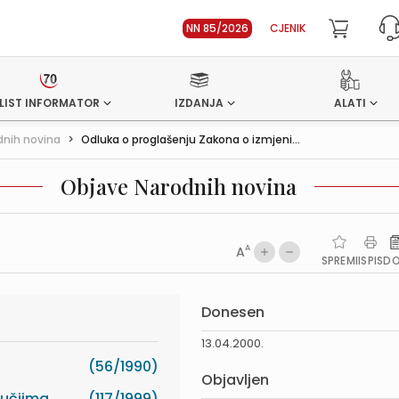
NN 85/2026
CJENIK
LIST INFORMATOR
IZDANJA
ALATI
dnih novina
>
Odluka o proglašenju Zakona o izmjeni...
Objave Narodnih novina
A
A
SPREMI
ISPIS
D
Donesen
13.04.2000.
(56/1990)
Objavljen
ručjima
(117/1999)