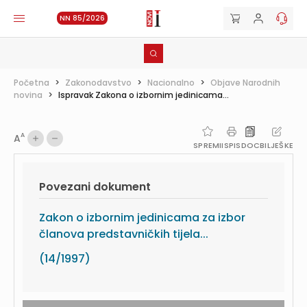
NN 85/2026
Početna
>
Zakonodavstvo
>
Nacionalno
>
Objave Narodnih
novina
>
Ispravak Zakona o izbornim jedinicama...
A
A
SPREMI
ISPIS
DOC
BILJEŠKE
Povezani dokument
Zakon o izbornim jedinicama za izbor
članova predstavničkih tijela...
(14/1997)