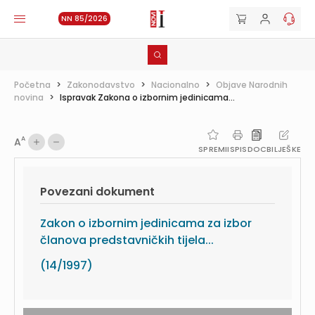
NN 85/2026
Početna
>
Zakonodavstvo
>
Nacionalno
>
Objave Narodnih
novina
>
Ispravak Zakona o izbornim jedinicama...
A
A
SPREMI
ISPIS
DOC
BILJEŠKE
Povezani dokument
Zakon o izbornim jedinicama za izbor
članova predstavničkih tijela...
(14/1997)