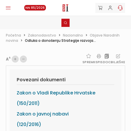
NN 85/2026
Početna
>
Zakonodavstvo
>
Nacionalno
>
Objave Narodnih
novina
>
Odluka o donošenju Strategije razvoja...
A
A
SPREMI
ISPIS
DOC
BILJEŠKE
Povezani dokumenti
Zakon o Vladi Republike Hrvatske
(150/2011)
Zakon o javnoj nabavi
(120/2016)