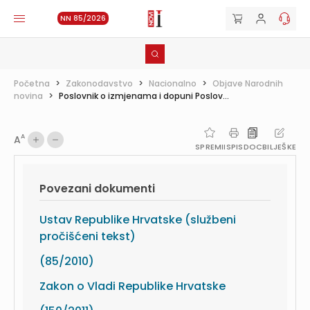
NN 85/2026
Početna
>
Zakonodavstvo
>
Nacionalno
>
Objave Narodnih
novina
>
Poslovnik o izmjenama i dopuni Poslov...
A
A
SPREMI
ISPIS
DOC
BILJEŠKE
Povezani dokumenti
Ustav Republike Hrvatske (službeni
pročišćeni tekst)
(85/2010)
Zakon o Vladi Republike Hrvatske