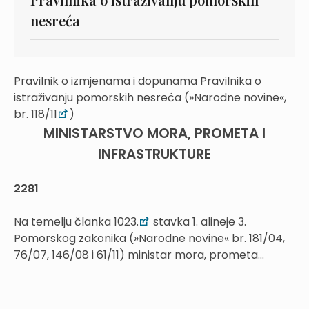
nesreća
Pravilnik o izmjenama i dopunama Pravilnika o
istraživanju pomorskih nesreća (»Narodne novine«,
br. 118/11
)
MINISTARSTVO MORA, PROMETA I
INFRASTRUKTURE
2281
Na temelju članka 1023.
stavka 1. alineje 3.
Pomorskog zakonika (»Narodne novine« br. 181/04,
76/07, 146/08 i 61/11) ministar mora, prometa...