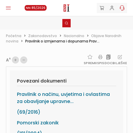
NN 85/2026
Početna
>
Zakonodavstvo
>
Nacionalno
>
Objave Narodnih
novina
>
Pravilnik o izmjenama i dopunama Prav...
A
A
SPREMI
ISPIS
DOC
BILJEŠKE
Povezani dokumenti
Pravilnik o načinu, uvjetima i ovlastima
za obavljanje upravne...
(69/2016)
Pomorski zakonik