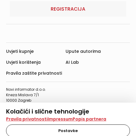
REGISTRACIJA
Uvjeti kupnje
Upute autorima
Uvjeti korištenja
AI Lab
Pravila zaštite privatnosti
Novi informator d.o.o.
Kneza Mislava 7/1
10000 Zagreb
Telefon: 01/4555-454
Kolačići i slične tehnologije
Telefaks: 01/4612-553
info@informator.hr
Na našoj web stranici koristimo kolačiće i slične
Pravila privatnosti
Impressum
Popis partnera
tehnologije za pohranu, čitanje i obradu informacija na
vašem uređaju. Time poboljšavamo korisničko iskustvo,
Postavke
PRATITE NAS:
analiziramo promet na stranici te prikazujemo sadržaje i