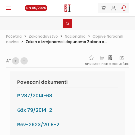
NN 85/2026
Početna
>
Zakonodavstvo
>
Nacionalno
>
Objave Narodnih
novina
>
Zakon o izmjenama i dopunama Zakona o...
A
A
SPREMI
ISPIS
DOC
BILJEŠKE
Povezani dokumenti
P 287/2014-68
Gžx 79/2014-2
Rev-2623/2018-2