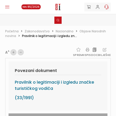
NN 85/2026
Početna
>
Zakonodavstvo
>
Nacionalno
>
Objave Narodnih
novina
>
Pravilnik o legitimaciji i izgledu zn...
A
A
SPREMI
ISPIS
DOC
BILJEŠKE
Povezani dokument
Pravilnik o legitimaciji i izgledu značke
turističkog vodiča
(33/1991)