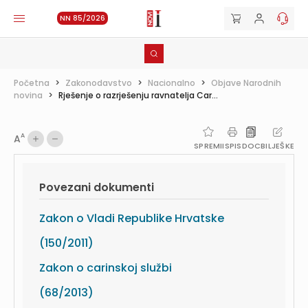
NN 85/2026
Početna
>
Zakonodavstvo
>
Nacionalno
>
Objave Narodnih
novina
>
Rješenje o razrješenju ravnatelja Car...
A
A
SPREMI
ISPIS
DOC
BILJEŠKE
Povezani dokumenti
Zakon o Vladi Republike Hrvatske
(150/2011)
Zakon o carinskoj službi
(68/2013)