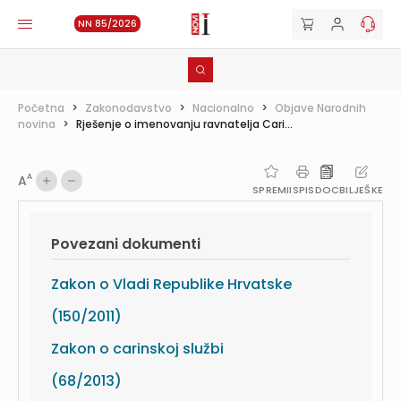
NN 85/2026
Početna
>
Zakonodavstvo
>
Nacionalno
>
Objave Narodnih
novina
>
Rješenje o imenovanju ravnatelja Cari...
A
A
SPREMI
ISPIS
DOC
BILJEŠKE
Povezani dokumenti
Zakon o Vladi Republike Hrvatske
(150/2011)
Zakon o carinskoj službi
(68/2013)