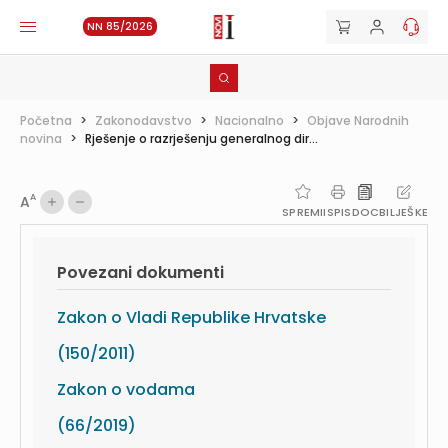
NN 85/2026
Početna
>
Zakonodavstvo
>
Nacionalno
>
Objave Narodnih
novina
>
Rješenje o razrješenju generalnog dir...
A
A
SPREMI
ISPIS
DOC
BILJEŠKE
Povezani dokumenti
Zakon o Vladi Republike Hrvatske
(150/2011)
Zakon o vodama
(66/2019)