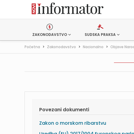
ZAKONODAVSTVO
SUDSKA PRAKSA
Početna
>
Zakonodavstvo
>
Nacionalno
>
Objave Naro
Povezani dokumenti
Zakon o morskom ribarstvu
Uredba (EU) 2017/1004 Europskog parl