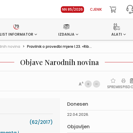
NN 85/2026
CJENIK
LIST INFORMATOR
IZDANJA
ALATI
dnih novina
>
Pravilnik o provedbi mjere I.23. »Rib...
Objave Narodnih novina
A
A
SPREMI
ISPIS
D
Donesen
22.04.2026.
(62/2017)
Objavljen
amenta i