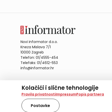
Novi informator d.o.o.
Kneza Mislava 7/1
10000 Zagreb
Telefon: 01/4555-454
Telefaks: 01/4612-553
info@informator.hr
PRATITE NAS:
Kolačići i slične tehnologije
Na našoj web stranici koristimo kolačiće i slične te
Pravila privatnosti
Impressum
Popis partnera
analiziramo promet na stranici te prikazujemo sadržaje
također koriste ove tehnologije.
Postavke
Odabirom opcije „Samo nužno“ prihvaćate samo one ko