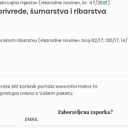
i iskrcajna mjesta« (»Narodne novine«, br. 47/26
)
privrede, šumarstva i ribarstva
skom ribarstvu (»Narodne novine«, broj 62/17, 130/17, 14/
rate biti korisnik portala www.informator.hr.
 pristupa ovisno o Vašem paketu.
Zaboravljena zaporka?
EMAIL