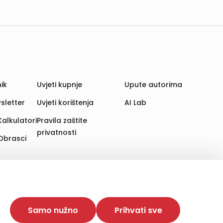
ik
Uvjeti kupnje
Upute autorima
sletter
Uvjeti korištenja
AI Lab
Kalkulatori
Pravila zaštite
privatnosti
Obrasci
aju. Time poboljšavamo korisničko iskustvo,
 više web stranica i uređaja u tu svrhu. Naši partneri
Samo nužno
Prihvati sve
e. Opcija „Prihvati sve“ omogućuje postavljanje i