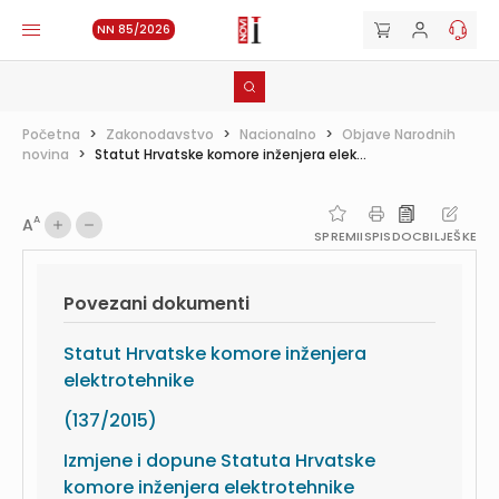
NN 85/2026
Početna
>
Zakonodavstvo
>
Nacionalno
>
Objave Narodnih
novina
>
Statut Hrvatske komore inženjera elek...
A
A
SPREMI
ISPIS
DOC
BILJEŠKE
Povezani dokumenti
Statut Hrvatske komore inženjera
elektrotehnike
(137/2015)
Izmjene i dopune Statuta Hrvatske
komore inženjera elektrotehnike