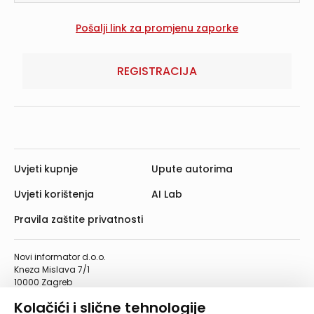
REGISTRACIJA
Uvjeti kupnje
Upute autorima
Uvjeti korištenja
AI Lab
Pravila zaštite privatnosti
Novi informator d.o.o.
Kneza Mislava 7/1
10000 Zagreb
Telefon: 01/4555-454
Kolačići i slične tehnologije
Telefaks: 01/4612-553