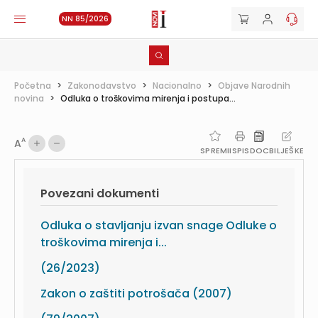
NN 85/2026
Početna
>
Zakonodavstvo
>
Nacionalno
>
Objave Narodnih
novina
>
Odluka o troškovima mirenja i postupa...
A
A
SPREMI
ISPIS
DOC
BILJEŠKE
Povezani dokumenti
Odluka o stavljanju izvan snage Odluke o
troškovima mirenja i...
(26/2023)
Zakon o zaštiti potrošača (2007)