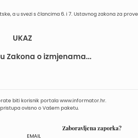
ske, a u svezi s člancima 6. i 7. Ustavnog zakona za prov
UKAZ
ju Zakona o izmjenama...
rate biti korisnik portala www.informator.hr.
 pristupa ovisno o Vašem paketu.
Zaboravljena zaporka?
EMAIL