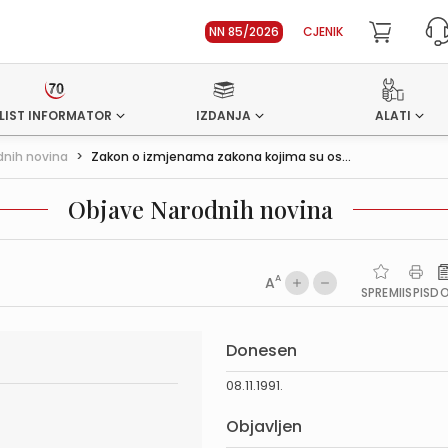
NN 85/2026
CJENIK
LIST INFORMATOR
IZDANJA
ALATI
dnih novina
>
Zakon o izmjenama zakona kojima su os...
Objave Narodnih novina
A
A
SPREMI
ISPIS
D
Donesen
08.11.1991.
Objavljen