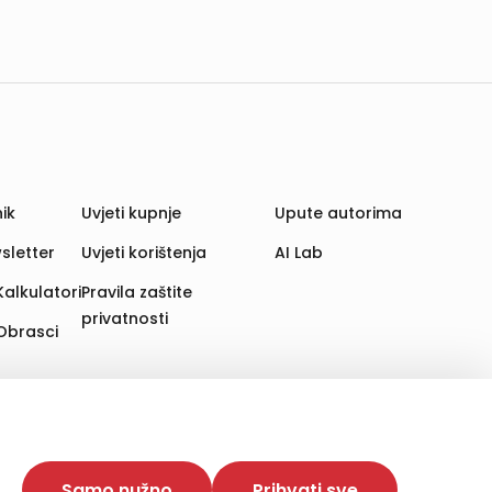
ik
Uvjeti kupnje
Upute autorima
sletter
Uvjeti korištenja
AI Lab
Kalkulatori
Pravila zaštite
privatnosti
Obrasci
aju. Time poboljšavamo korisničko iskustvo,
 više web stranica i uređaja u tu svrhu. Naši partneri
Samo nužno
Prihvati sve