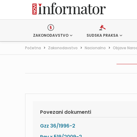
ZAKONODAVSTVO
SUDSKA PRAKSA
Početna
>
Zakonodavstvo
>
Nacionalno
>
Objave Naro
Povezani dokumenti
Gzz 36/1996-2
Rev x 519/2009-2