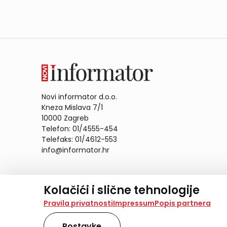
Novi informator d.o.o.
Kneza Mislava 7/1
10000 Zagreb
Telefon: 01/4555-454
Telefaks: 01/4612-553
info@informator.hr
PRATITE NAS:
Kolačići i slične tehnologije
Na našoj web stranici koristimo kolačiće i slične te
Pravila privatnosti
Impressum
Popis partnera
analiziramo promet na stranici te prikazujemo sadržaje
također koriste ove tehnologije.
Postavke