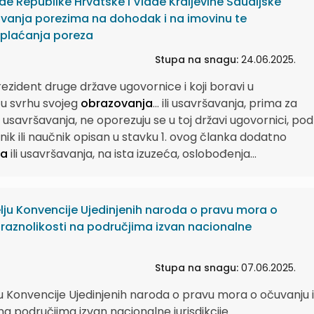
e Republike Hrvatske i Vlade Kraljevine Saudijske
ivanja porezima na dohodak i na imovinu te
 plaćanja poreza
Stupa na snagu:
24.06.2025.
ezident druge države ugovornice i koji boravi u
 u svrhu svojeg
obrazovanja
...
ili usavršavanja, prima za
li usavršavanja, ne oporezuju se u toj državi ugovornici, pod
nik ili naučnik opisan u stavku 1. ovog članka dodatno
ja
ili usavršavanja, na ista izuzeća, oslobođenja...
ju Konvencije Ujedinjenih naroda o pravu mora o
oraznolikosti na područjima izvan nacionalne
Stupa na snagu:
07.06.2025.
 Konvencije Ujedinjenih naroda o pravu mora o očuvanju i
na područjima izvan nacionalne jurisdikcije