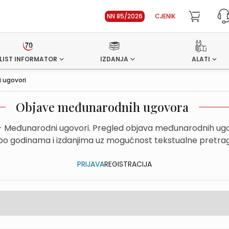
NN 85/2026
CJENIK
LIST INFORMATOR
IZDANJA
ALATI
 ugovori
Objave međunarodnih ugovora
- Međunarodni ugovori. Pregled objava međunarodnih ug
o godinama i izdanjima uz mogućnost tekstualne pretrage u
PRIJAVA
REGISTRACIJA