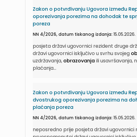
Zakon o potvrđivanju Ugovora između Repub
oporezivanja porezima na dohodak te sprj
poreza
NN 4/2026, datum tiskanog izdanja:
15.05.2026.
posjeta državi ugovornici rezident druge d
državi ugovornici isključivo u svrhu svojeg
ob
uzdržavanja,
obrazovanja
ili usavršavanja, 
plaćanja...
Zakon o potvrđivanju Ugovora između Repu
dvostrukog oporezivanja porezima na doho
plaćanja poreza
NN 4/2026, datum tiskanog izdanja:
15.05.2026.
neposredno prije posjeta državi ugovornici r
prvospomenutoj državi ugovornici isključivo