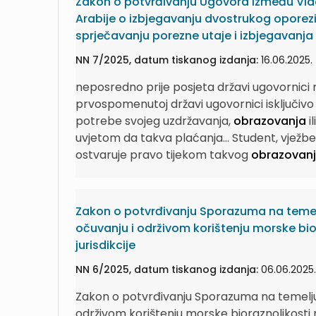
Zakon o potvrđivanju Ugovora između Vlad
Arabije o izbjegavanju dvostrukog oporez
sprječavanju porezne utaje i izbjegavanja
NN 7/2025, datum tiskanog izdanja:
16.06.2025.
neposredno prije posjeta državi ugovornici r
prvospomenutoj državi ugovornici isključivo
potrebe svojeg uzdržavanja,
obrazovanja
i
uvjetom da takva plaćanja...
Student, vježbe
ostvaruje pravo tijekom takvog
obrazovan
Zakon o potvrđivanju Sporazuma na temel
očuvanju i održivom korištenju morske bi
jurisdikcije
NN 6/2025, datum tiskanog izdanja:
06.06.2025.
Zakon o potvrđivanju Sporazuma na temelju
održivom korištenju morske bioraznolikosti 