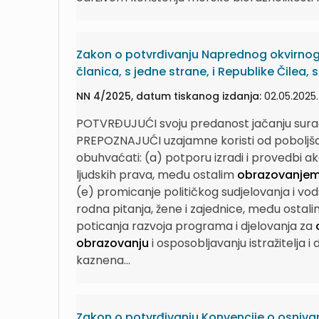
Zakon o potvrđivanju Naprednog okvirnog 
članica, s jedne strane, i Republike Čilea, 
NN 4/2025, datum tiskanog izdanja:
02.05.2025.
POTVRĐUJUĆI svoju predanost jačanju suradn
PREPOZNAJUĆI uzajamne koristi od poboljš
obuhvaćati: (a) potporu izradi i provedbi ak
ljudskih prava, među ostalim
obrazovanje
(e) promicanje političkog sudjelovanja i vo
rodna pitanja, žene i zajednice, među ostali
poticanja razvoja programa i djelovanja za
obrazovanju
i osposobljavanju istražitelja i 
kaznena...
Zakon o potvrđivanju Konvencije o osnivan