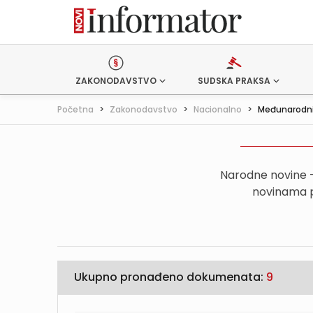
ZAKONODAVSTVO
SUDSKA PRAKSA
Početna
>
Zakonodavstvo
>
Nacionalno
>
Međunarodni
Narodne novine 
novinama p
Ukupno pronađeno dokumenata:
9