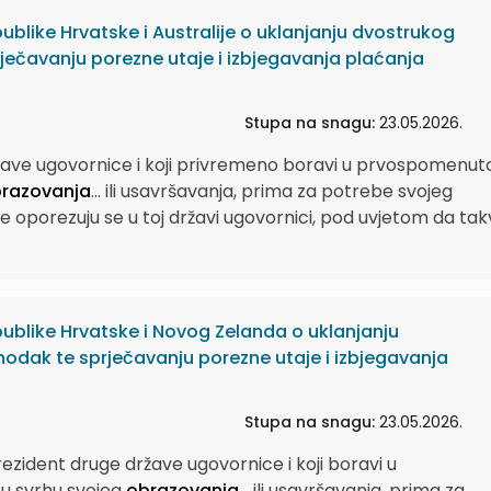
like Hrvatske i Australije o uklanjanju dvostrukog
ečavanju porezne utaje i izbjegavanja plaćanja
Stupa na snagu:
23.05.2026.
ržave ugovornice i koji privremeno boravi u prvospomenut
razovanja
...
ili usavršavanja, prima za potrebe svojeg
ne oporezuju se u toj državi ugovornici, pod uvjetom da ta
blike Hrvatske i Novog Zelanda o uklanjanju
dak te sprječavanju porezne utaje i izbjegavanja
Stupa na snagu:
23.05.2026.
ezident druge države ugovornice i koji boravi u
 u svrhu svojeg
obrazovanja
...
ili usavršavanja, prima za