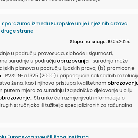
sporazuma između Europske unije i njezinih država
s druge strane
Stupa na snagu:
10.05.2025.
je u području pravosuđa, slobode i sigurnosti,
ane suradnje u području
obrazovanja
...
suradnja može
cijskih planova u području ljudskih prava; (b) promicanje
m
...
RVSUN-a 1325 (2000) i pripadajućih naknadnih rezolucij
dstva žena, kao i njihova pristupa kvalitetnom
obrazovanj
m putem mjera za suradnju i zajedničko djelovanje u cilju
obrazovanje
...
Stranke će razmjenjivati informacije o
drugih stručnjaka ili tužitelja specijaliziranih za računalna
ju Europskog sveučilišnog instituta