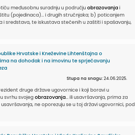
tiču međusobnu suradnju u području
obrazovanja
i
štitu (pojedinaca)...
i drugih stručnjaka; b) poticanjem
sredstava, te iskustava stečenih u zaštiti i spašavanju,
blike Hrvatske i Kneževine Lihtenštajna o
ima na dohodak i na imovinu te sprječavanju
eza
Stupa na snagu:
24.06.2025.
ezident druge države ugovornice i koji boravi u
 u svrhu svojeg
obrazovanja
...
ili usavršavanja, prima za
li usavršavanja, ne oporezuju se u toj državi ugovornici, pod