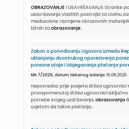
OBRAZOVANJE
I USAVRŠAVANJE Stranke po
usavršavanja vlastitih postrojbi za civilnu za
međusobne razmjene obrazovnih materijala i 
bitnih za
obrazovanje
...
Zakon o potvrđivanju Ugovora između Repu
uklanjanju dvostrukog oporezivanja porez
porezne utaje i izbjegavanja plaćanja por
NN 7/2025, datum tiskanog izdanja:
16.06.2025.
neposredno prije posjeta državi ugovornici r
prvospomenutoj državi ugovornici isključivo
potrebe svojeg uzdržavanja,
obrazovanja
i
uvjetom da takva plaćanja...