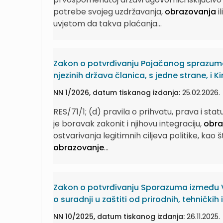
potrebe svojeg uzdržavanja,
obrazovanja
i
uvjetom da takva plaćanja...
Zakon o potvrđivanju Pojačanog sprazuma 
njezinih država članica, s jedne strane, i K
NN 1/2026, datum tiskanog izdanja:
25.02.2026.
RES/71/1; (d) pravila o prihvatu, prava i st
je boravak zakonit i njihovu integraciju,
obra
ostvarivanja legitimnih ciljeva politike, kao š
obrazovanje
...
Zakon o potvrđivanju Sporazuma između V
o suradnji u zaštiti od prirodnih, tehničkih
NN 10/2025, datum tiskanog izdanja:
26.11.2025.