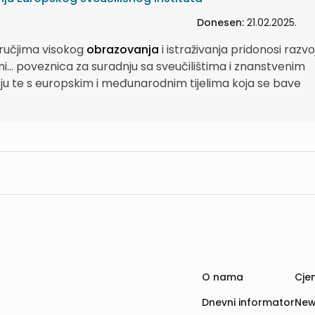
.
Donesen:
21.02.2025.
odručjima visokog
obrazovanja
i istraživanja pridonosi razvo
i...
poveznica za suradnju sa sveučilištima i znanstvenim
u te s europskim i međunarodnim tijelima koja se bave
O nama
Cjen
Dnevni informator
New