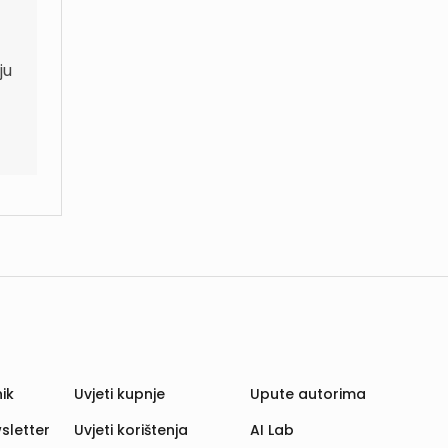
ju
ik
Uvjeti kupnje
Upute autorima
sletter
Uvjeti korištenja
AI Lab