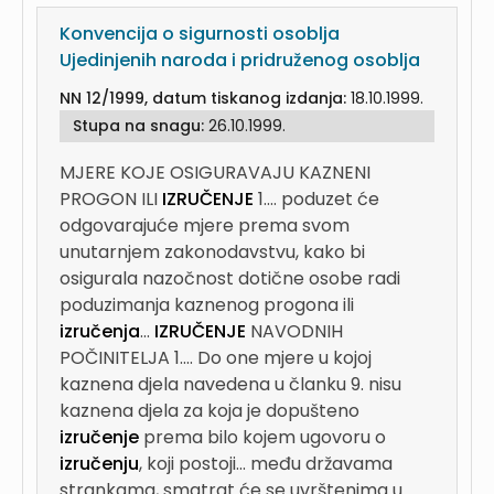
Konvencija o sigurnosti osoblja
Ujedinjenih naroda i pridruženog osoblja
NN 12/1999, datum tiskanog izdanja:
18.10.1999.
Stupa na snagu:
26.10.1999.
MJERE KOJE OSIGURAVAJU KAZNENI
PROGON ILI
IZRUČENJE
1....
poduzet će
odgovarajuće mjere prema svom
unutarnjem zakonodavstvu, kako bi
osigurala nazočnost dotične osobe radi
poduzimanja kaznenog progona ili
izručenja
...
IZRUČENJE
NAVODNIH
POČINITELJA 1....
Do one mjere u kojoj
kaznena djela navedena u članku 9. nisu
kaznena djela za koja je dopušteno
izručenje
prema bilo kojem ugovoru o
izručenju
, koji postoji...
među državama
strankama, smatrat će se uvrštenima u