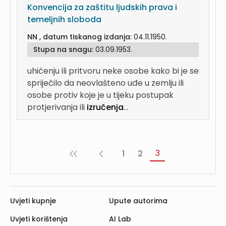
Konvencija za zaštitu ljudskih prava i
temeljnih sloboda
NN , datum tiskanog izdanja:
04.11.1950.
Stupa na snagu:
03.09.1953.
uhićenju ili pritvoru neke osobe kako bi je se
spriječilo da neovlašteno uđe u zemlju ili
osobe protiv koje je u tijeku postupak
protjerivanja ili
izručenja
...
3
1
2
«
‹
Prva
Prethodna
Uvjeti kupnje
Upute autorima
Uvjeti korištenja
AI Lab