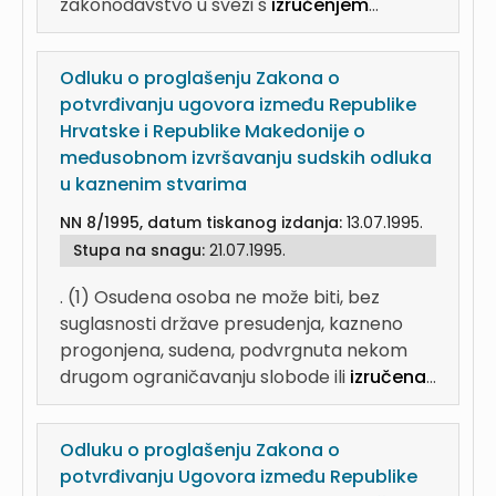
zakonodavstvo u svezi s
izručenjem
...
Odluku o proglašenju Zakona o
potvrđivanju ugovora između Republike
Hrvatske i Republike Makedonije o
međusobnom izvršavanju sudskih odluka
u kaznenim stvarima
NN 8/1995, datum tiskanog izdanja:
13.07.1995.
Stupa na snagu:
21.07.1995.
. (1) Osudena osoba ne može biti, bez
suglasnosti države presudenja, kazneno
progonjena, sudena, podvrgnuta nekom
drugom ograničavanju slobode ili
izručena
...
Odluku o proglašenju Zakona o
potvrđivanju Ugovora između Republike