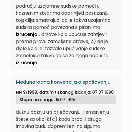
području uzajamne sudske pomoći u
kaznenim stvarima doprinijeti postizanju
tog cilja; smatrajući da je takva uzajamna
sudska pomoć povezana s pitanjima
izručenja
...
države koja upućuje zahtjev i
prema pravu zamoljene države; b) da je
djelo koje je izazvalo upućivanje sudske
zamolnice takvo da se za njega dopušta
izručenje
...
Međunarodna konvencija o spašavanju
NN 9/1998, datum tiskanog izdanja:
07.07.1998.
Stupa na snagu:
15.07.1998.
dužnu pažnju u s,prječavanju ili smanjenju
štete za okoliš i c) kada brod ili druga
imovina budu dopremljeni na sigumo