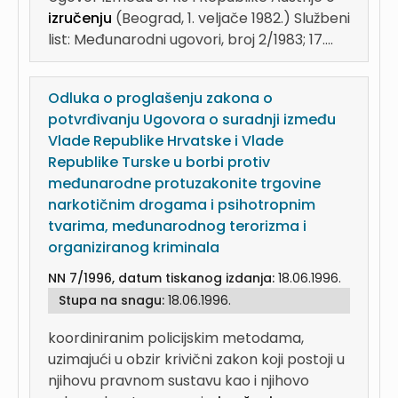
izručenju
(Beograd, 1. veljače 1982.) Službeni
list: Međunarodni ugovori, broj 2/1983; 17....
Odluka o proglašenju zakona o
potvrđivanju Ugovora o suradnji između
Vlade Republike Hrvatske i Vlade
Republike Turske u borbi protiv
međunarodne protuzakonite trgovine
narkotičnim drogama i psihotropnim
tvarima, međunarodnog terorizma i
organiziranog kriminala
NN 7/1996, datum tiskanog izdanja:
18.06.1996.
Stupa na snagu:
18.06.1996.
koordiniranim policijskim metodama,
uzimajući u obzir krivični zakon koji postoji u
njihovu pravnom sustavu kao i njihovo