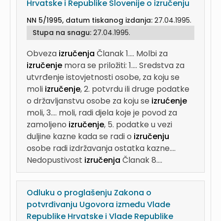
Hrvatske i Republike Slovenije o izručenju
NN 5/1995, datum tiskanog izdanja:
27.04.1995.
Stupa na snagu:
27.04.1995.
Obveza
izručenja
Članak 1....
Molbi za
izručenje
mora se priložiti: 1....
Sredstva za
utvrđenje istovjetnosti osobe, za koju se
moli
izručenje
, 2. potvrdu ili druge podatke
o državljanstvu osobe za koju se
izrućenje
moli, 3....
moli, radi djela koje je povod za
zamoljeno
izručenje
, 5. podatke u vezi
duljine kazne kada se radi o
izručenju
osobe radi izdržavanja ostatka kazne....
Nedopustivost
izručenja
Članak 8....
Odluku o proglašenju Zakona o
potvrđivanju Ugovora između Vlade
Republike Hrvatske i Vlade Republike