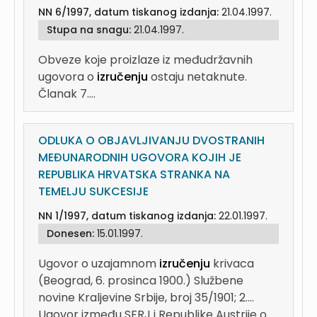
NN 6/1997, datum tiskanog izdanja:
21.04.1997.
Stupa na snagu:
21.04.1997.
Obveze koje proizlaze iz međudržavnih
ugovora o
izručenju
ostaju netaknute.
Članak 7....
ODLUKA O OBJAVLJIVANJU DVOSTRANIH
MEĐUNARODNIH UGOVORA KOJIH JE
REPUBLIKA HRVATSKA STRANKA NA
TEMELJU SUKCESIJE
NN 1/1997, datum tiskanog izdanja:
22.01.1997.
Donesen:
15.01.1997.
Ugovor o uzajamnom
izručenju
krivaca
(Beograd, 6. prosinca 1900.) Službene
novine Kraljevine Srbije, broj 35/1901; 2....
Ugovor između SFRJ i Republike Austrije o