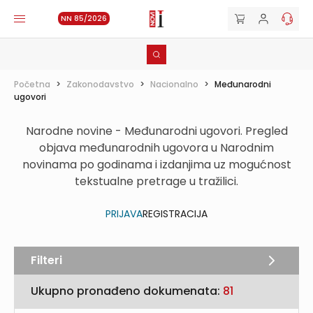
NN 85/2026
Početna
>
Zakonodavstvo
>
Nacionalno
>
Međunarodni
ugovori
Narodne novine - Međunarodni ugovori. Pregled
objava međunarodnih ugovora u Narodnim
novinama po godinama i izdanjima uz mogućnost
tekstualne pretrage u tražilici.
PRIJAVA
REGISTRACIJA
Filteri
Ukupno pronađeno dokumenata:
81