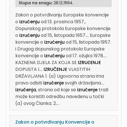
Stupa na snagu:
28.12.1994.
Zakon o potvrđivanju Europske konvencije
o
izrućenju
od 13. prosinca 1957.,
Dopunskog protokola Europske konvencije
o
izrućenju
od 15, listopada 1957....
Europske
konvencije o
izrućenju
od 15, listopada 1957.
i Drugog dopunskog protokola Europske
konvencije o
izručenju
od 17. ožujka 1978....
KAZNENA DJELA ZA KOJA SE
IZRUčENJE
DOPUSTA l....
IZRUČENJE
VLASTITIH
DRŽAVLJANA 1. (a) Ugovorna strana ima
pravo odbiti
izručenje
svojih državljana....
izručenja
, strana od koje se
izručenje
traži
može koristiti odredbu navedenu u točki
(a) ovog Članka. 2....
Zakon o potvrđivanju Konvencije o