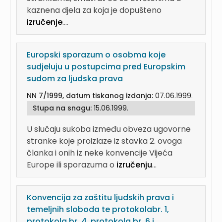
kaznena djela za koja je dopušteno
izručenje
....
Europski sporazum o osobma koje
sudjeluju u postupcima pred Europskim
sudom za ljudska prava
NN 7/1999, datum tiskanog izdanja:
07.06.1999.
Stupa na snagu:
15.06.1999.
U slučaju sukoba između obveza ugovorne
stranke koje proizlaze iz stavka 2. ovoga
članka i onih iz neke konvencije Vijeća
Europe ili sporazuma o
izručenju
...
Konvencija za zaštitu ljudskih prava i
temeljnih sloboda te protokolabr. 1,
protokola br. 4, protokola br. 6 i