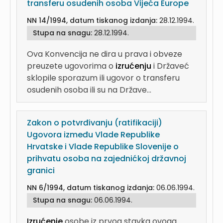
transferu osudenih osoba Vijeća Europe
NN 14/1994, datum tiskanog izdanja:
28.12.1994.
Stupa na snagu:
28.12.1994.
Ova Konvencija ne dira u prava i obveze
preuzete ugovorima o
izrućenju
i Državeć
sklopile sporazum ili ugovor o transferu
osudenih osoba ili su na Države...
Zakon o potvrđivanju (ratifikaciji)
Ugovora između Vlade Republike
Hrvatske i Vlade Republike Slovenije o
prihvatu osoba na zajednićkoj državnoj
granici
NN 6/1994, datum tiskanog izdanja:
06.06.1994.
Stupa na snagu:
06.06.1994.
Izrućenje
osobe iz prvog stavka ovoga