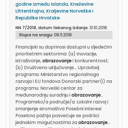
godine između Islanda, Kneževine
Lihtenštajna, Kraljevine Norveške i
Republike Hrvatske
NN 7/2018, datum tiskanog izdanja:
31.10.2018.
Stupa na snagu:
08.11.2018.
Financijski su doprinosi dostupni u sljedećim
prioritetnim sektorima: (a) Inovacije,
istraživanje,
obrazovanje
i konkurentnost;
(b) Društveno uključivanje...
Upravitelj
programa: Ministarstvo regionalnoga
razvoja i EU fondova Donorski partner(i) na
programu: Norveški centar za
međunarodnju suradnju i
obrazovanje
...
Programsko/a područje/a: Lokalni razvoj i
smanjenje siromaštva Posebni interesi:
Posebna pažnja posvećuje se podršci
jednakim mogućnostima za
obrazovanje
...