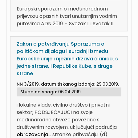
Europski sporazum o međunarodnom
prijevozu opasnih tvari unutarnjim vodnim
putovima ADN 2019. - Svezak I. i Svezak II.
Zakon o potvrđivanju Sporazuma o
političkom dijalogu i suradnji između
Europske unije i njezinih država članica, s
jedne strane, i Republike Kube, s druge
strane
NN 3/2019, datum tiskanog izdanja:
29.03.2019.
Stupa na snagu:
06.04.2019.
i lokalne vlade, civilno društvo i privatni
sektor; PODSJEĆAJUĆI na svoje
međunarodne obveze povezane s
društvenim razvojem, uključujući područja
obrazovanja
...
stranke prihvaćaju; (d)