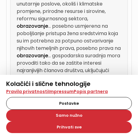
unutarnje poslove, okoliš i klimatske
promjene, prirodne resurse i sirovine,
reformu sigurnosnog sektora,
obrazovanje
...
posebno usmjerena na
poboljšanje pristupa žena sredstvima koja
su im potrebna za potpuno ostvarivanje
njihovih temeljnih prava, posebno prava na
obrazovanje
...
gospodarska suradnja mora
provoditi tako da se zaštite interesi
najranjivijih članova društva, uključujući
žene i djecu, s naglaskom na zdravlje,
Kolačići i slične tehnologije
obrazovanje
...
a) smanjivanje rizika od
Na našoj web stranici koristimo kolačiće i slične
Pravila privatnosti
Impressum
Popis partnera
katastrofa, osobito jačanjem otpornosti,
tehnologije za pohranu, čitanje i obradu informacija na
sprečavanjem i ublažavanjem; (b)
vašem uređaju. Time poboljšavamo korisničko iskustvo,
Postavke
upravljanje znanjem, inovacije, istraživanja i
analiziramo promet na stranici te prikazujemo sadržaje i
oglase koji vas zanimaju. Korisnički profili mogu se kreirati
obrazovanje
...
OBRAZOVANJE
,
Samo nužno
na više web stranica i uređaja u tu svrhu. Naši partneri
ISTRAŽIVANJE, MLADI I STRUKOVNO
također koriste ove tehnologije.
Prihvati sve
OSPOSOBLJAVANJE 1....
Odabirom opcije „Samo nužno“ prihvaćate samo one
kolačiće koji su potrebni za pravilno funkcioniranje naše