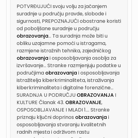
POTVRĐUJUĆI svoju volju za jačanjem
suradnje u području pravde, slobode i
sigurnosti, PREPOZNAJUĆI obostrane koristi
od poboljšane suradnje u području
obrazovanja
...
Ta suradnja može biti u
obliku uzajamne pomoći u istragama,
razmjene istražnih tehnika, zajedničkog
obrazovanja
i osposobljavanja osoblja za
izvršavanje...
Stranke razmjenjuju podatke u
područjima
obrazovanja
i osposobljavanja
istražitelja kiberkriminaliteta, istraživanja
kiberkriminaliteta i digitalne forenzične...
SURADNJA U PODRUČJU
OBRAZOVANJA
I
KULTURE Članak 43.
OBRAZOVANJE
,
OSPOSOBLJAVANJE I MLADI 1....
Stranke
priznaju ključni doprinos
obrazovanja
i
osposobljavanja stvaranju kvalitetnih
radnih mjesta i održivom rastu