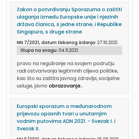
Zakon o potvrđivanju Sporazuma o zaštiti
ulaganja između Europske unije i njezinih
država članica, s jedne strane, i Republike
Singapura, s druge strane
NN 7/2021, datum tiskanog izdanja:
27.10.2021.
Stupa na snagu:
04.11.2021.
pravo na reguliranje na svojem području
radi ostvarivanja legitimnih ciljeva politike,
kao što su zaštita javnog zdravlja, socijalne
usluge, javno
obrazovanje
...
Europski sporazum o međunarodnom
prijevozu opasnih tvari u unutarnjim
vodnim putovima ADN 2021. - Svezak I. i
Svezak II.