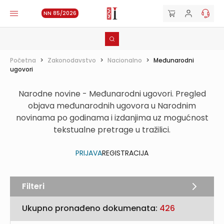
NN 85/2026
Početna
>
Zakonodavstvo
>
Nacionalno
>
Međunarodni
ugovori
Narodne novine - Međunarodni ugovori. Pregled
objava međunarodnih ugovora u Narodnim
novinama po godinama i izdanjima uz mogućnost
tekstualne pretrage u tražilici.
PRIJAVA
REGISTRACIJA
Filteri
Ukupno pronađeno dokumenata:
426