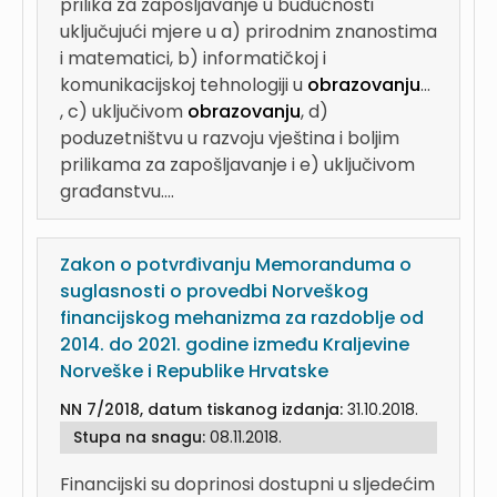
prilika za zapošljavanje u budućnosti
uključujući mjere u a) prirodnim znanostima
i matematici, b) informatičkoj i
komunikacijskoj tehnologiji u
obrazovanju
...
, c) uključivom
obrazovanju
, d)
poduzetništvu u razvoju vještina i boljim
prilikama za zapošljavanje i e) uključivom
građanstvu....
Zakon o potvrđivanju Memoranduma o
suglasnosti o provedbi Norveškog
financijskog mehanizma za razdoblje od
2014. do 2021. godine između Kraljevine
Norveške i Republike Hrvatske
NN 7/2018, datum tiskanog izdanja:
31.10.2018.
Stupa na snagu:
08.11.2018.
Financijski su doprinosi dostupni u sljedećim