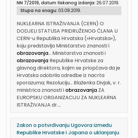
NN 7/2019, datum tiskanog izdanja:
26.07.2019.
Stupa na snagu:
03.08.2019.
NUKLEARNA ISTRAŽIVANJA (CERN) O
DODJELI STATUSA PRIDRUŽENOG ČLANA U
CERN-u Republika Hrvatska (»Hrvatska«),
koju predstavlja Ministarstvo znanosti i
obrazovanja
...
Ministarstva znanosti i
obrazovanja
Republike Hrvatske za
glavnog direktora, kojim se priopćava da je
Hrvatska odobrila odredbe iz nacrta
sporazuma; Rezoluciju...
Blaženka Divjak, v. r.
ministrica znanosti i
obrazovanja
ZA
EUROPSKU ORGANIZACIJU ZA NUKLEARNA
ISTRAŽIVANJA dr....
Zakon o potvrđivanju Ugovora između
Republike Hrvatske i Japana o uklanjanju