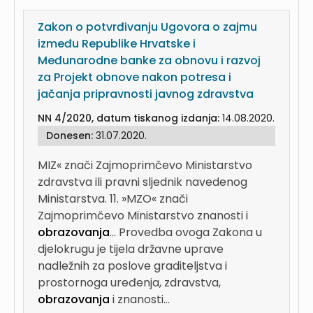
Zakon o potvrđivanju Ugovora o zajmu
između Republike Hrvatske i
Međunarodne banke za obnovu i razvoj
za Projekt obnove nakon potresa i
jačanja pripravnosti javnog zdravstva
NN 4/2020, datum tiskanog izdanja:
14.08.2020.
Donesen:
31.07.2020.
MIZ« znači Zajmoprimčevo Ministarstvo
zdravstva ili pravni sljednik navedenog
Ministarstva. 11. »MZO« znači
Zajmoprimčevo Ministarstvo znanosti i
obrazovanja
...
Provedba ovoga Zakona u
djelokrugu je tijela državne uprave
nadležnih za poslove graditeljstva i
prostornoga uređenja, zdravstva,
obrazovanja
i znanosti...