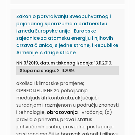
Zakon o potvrđivanju Sveobuhvatnog i
pojačanog sporazuma o partnerstvu
između Europske unije i Europske
zajednice za atomsku energiju i njihovih
država članica, s jedne strane, i Republike
Armenije, s druge strane
NN 9/2019, datum tiskanog izdanja:
13.11.2019.
Stupa na snagu:
21.11.2019.
okoliša i klimatske promjene;
OPREDIJELJENE za poboljšanje
međuljudskih kontakata, uključujući
suradnjom i razmjenom u području znanosti
i tehnologije,
obrazovanja
...
vraćanja; (c)
pravila o prihvatu, prava i status
prihvaćenih osoba, pravedno postupanje
sa strancima čiji je boravak zakonit i njihovu