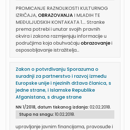
PROMICANJE RAZNOLIKOSTI KULTURNOG
IZRIČAJA,
OBRAZOVANJA
I MLADIH TE
MEĐULJUDSKIH KONTAKATA 1....
Stranke
prema potrebi i unutar svojih pravnih
okvira i zakona razmjenjuju informacije u
područjima koja obuhvaćaju
obrazovanje
i
osposobljavanje istražitelja...
Zakon o potvrđivanju Sporazuma o
suradnji za partnerstvo i razvoj između
Europske unije i njezinih država članica, s
jedne strane, i Islamske Republike
Afganistana, s druge strane
NN 1/2018, datum tiskanog izdanja:
02.02.2018.
Stupa na snagu:
10.02.2018.
upravljanje javnim financijama, pravosuđe i