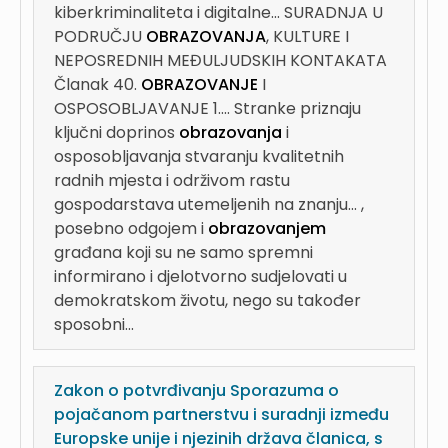
kiberkriminaliteta i digitalne...
SURADNJA U
PODRUČJU
OBRAZOVANJA
, KULTURE I
NEPOSREDNIH MEĐULJUDSKIH KONTAKATA
Članak 40.
OBRAZOVANJE
I
OSPOSOBLJAVANJE 1....
Stranke priznaju
ključni doprinos
obrazovanja
i
osposobljavanja stvaranju kvalitetnih
radnih mjesta i održivom rastu
gospodarstava utemeljenih na znanju...
,
posebno odgojem i
obrazovanjem
građana koji su ne samo spremni
informirano i djelotvorno sudjelovati u
demokratskom životu, nego su također
sposobni...
Zakon o potvrđivanju Sporazuma o
pojačanom partnerstvu i suradnji između
Europske unije i njezinih država članica, s