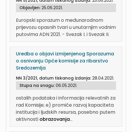
NN 5/2021, datum tiskanog izdanja:
25.06.2021.
Objavljen:
25.06.2021.
Europski sporazum o međunarodnom
prijevozu opasnih tvari u unutarnjim vodnim
putovima ADN 2021. - Svezak I. i Svezak II.
Uredba o objavi izmijenjenog Sporazuma
o osnivanju Opće komisije za ribarstvo
Sredozemlja
NN 3/2021, datum tiskanog izdanja:
28.04.2021.
Stupa na snagu:
06.05.2021.
ostalih podataka i informacija relevatnih za
rad Komisije; e) promiče razvoj kapaciteta
institucija i ljudskih resursa, posebno putem
aktivnosti
obrazovanja
...