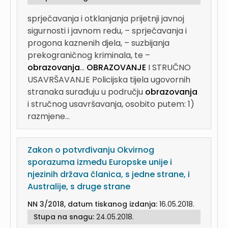
sprječavanja i otklanjanja prijetnji javnoj
sigurnosti i javnom redu, – sprječavanja i
progona kaznenih djela, – suzbijanja
prekograničnog kriminala, te –
obrazovanja
...
OBRAZOVANJE
I STRUČNO
USAVRŠAVANJE Policijska tijela ugovornih
stranaka surađuju u području
obrazovanja
i stručnog usavršavanja, osobito putem: 1)
razmjene...
Zakon o potvrđivanju Okvirnog
sporazuma između Europske unije i
njezinih država članica, s jedne strane, i
Australije, s druge strane
NN 3/2018, datum tiskanog izdanja:
16.05.2018.
Stupa na snagu:
24.05.2018.