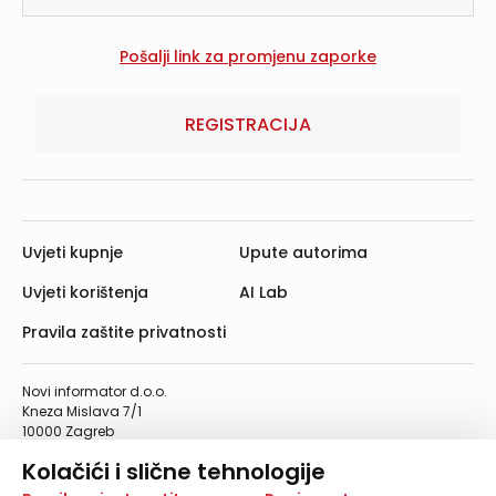
REGISTRACIJA
Uvjeti kupnje
Upute autorima
Uvjeti korištenja
AI Lab
Pravila zaštite privatnosti
Novi informator d.o.o.
Kneza Mislava 7/1
10000 Zagreb
Telefon: 01/4555-454
Kolačići i slične tehnologije
Telefaks: 01/4612-553
info@informator.hr