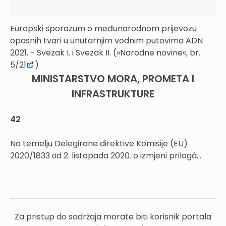
Europski sporazum o međunarodnom prijevozu
opasnih tvari u unutarnjim vodnim putovima ADN
2021. - Svezak I. i Svezak II. (»Narodne novine«, br.
5/21
)
MINISTARSTVO MORA, PROMETA I
INFRASTRUKTURE
42
Na temelju Delegirane direktive Komisije (EU)
2020/1833 оd 2. listopada 2020. o izmjeni prilogâ...
Za pristup do sadržaja morate biti korisnik portala