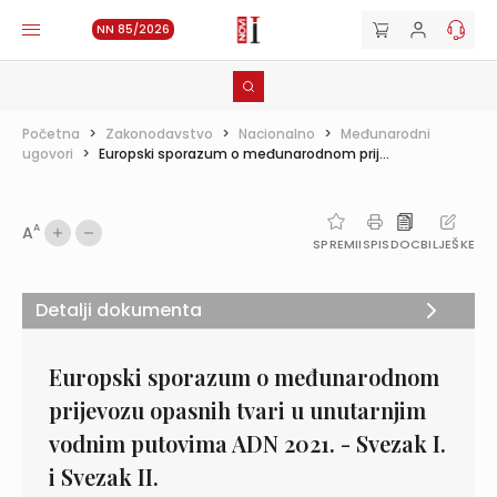
NN 85/2026
Početna
>
Zakonodavstvo
>
Nacionalno
>
Međunarodni
ugovori
>
Europski sporazum o međunarodnom prij...
A
A
SPREMI
ISPIS
DOC
BILJEŠKE
Detalji dokumenta
Europski sporazum o međunarodnom
prijevozu opasnih tvari u unutarnjim
vodnim putovima ADN 2021. - Svezak I.
i Svezak II.