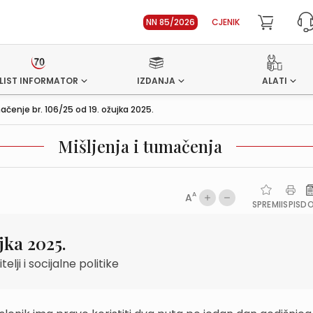
NN 85/2026
CJENIK
LIST INFORMATOR
IZDANJA
ALATI
čenje br. 106/25 od 19. ožujka 2025.
Mišljenja i tumačenja
A
A
SPREMI
ISPIS
D
jka 2025.
lji i socijalne politike