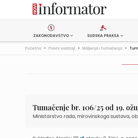
ZAKONODAVSTVO
SUDSKA PRAKSA
Početna
>
Pravni sadržaji
>
Mišljenja i tumačenja
>
Tuma
Tumačenje br. 106/25 od 19. ožu
Ministarstvo rada, mirovinskoga sustava, obite