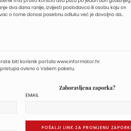
lenik ima pravo koristiti dva puta po jedan dan godišnjeg
e dva dana ranije, izvijesti poslodavca ili osobu koju on
vac o tome donosi posebnu odluku već je dovoljno da...
rate biti korisnik portala www.informator.hr.
 pristupa ovisno o Vašem paketu.
Zaboravljena zaporka?
EMAIL