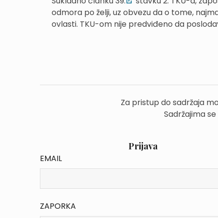
Sukladno članku 39.
stavku 2. TKU-a, zapos
odmora po želji, uz obvezu da o tome, najmanj
ovlasti. TKU-om nije predviđeno da posloda
Za pristup do sadržaja mo
Sadržajima se
Prijava
EMAIL
ZAPORKA